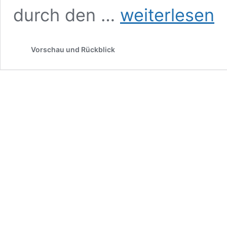
Von
durch den …
weiterlesen
Stummfilmkino
bis
Kurzfilmnacht
Vorschau und Rückblick
(Teil
2)