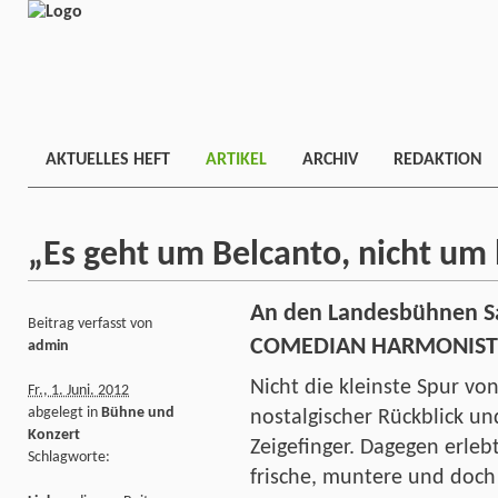
AKTUELLES HEFT
ARTIKEL
ARCHIV
REDAKTION
„Es geht um Belcanto, nicht um 
An den Landesbühnen Sa
Beitrag verfasst von
COMEDIAN HARMONISTS
admin
Nicht die kleinste Spur von
Fr., 1. Juni. 2012
abgelegt in
Bühne und
nostalgischer Rückblick u
Konzert
Zeigefinger. Dagegen erle
Schlagworte:
frische, muntere und doch