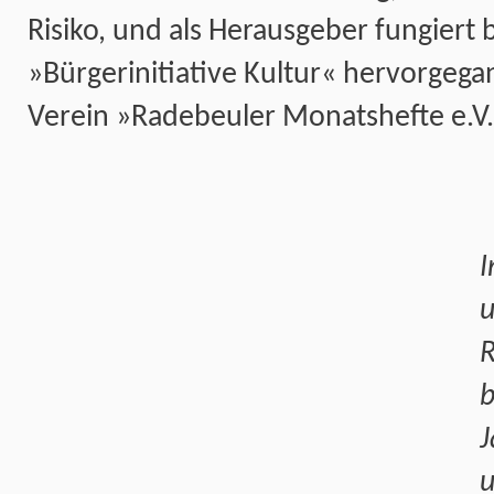
Risiko, und als Herausgeber fungiert 
»Bürgerinitiative Kultur« hervorgeg
Verein »Radebeuler Monatshefte e.V.
I
u
R
b
J
u