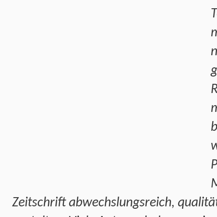
T
m
n
g
R
w
P
M
Zeitschrift abwechslungsreich, qualitä