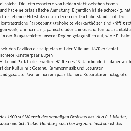
wei solche. Die interessantere von beiden steht zwischen hohen
d hat eine ostasiatische Anmutung. Eigentlich ist sie achteckig, hat
 freistehende Holzstützen, auf denen der Dachüberstand ruht. Die
ontrastreiche Farbgebung (gehobelte Vierkanthölzer sind kräftig rot
gen weiß) erinnern an japanische oder chinesische Tempelarchitektu
n in der Baugeschichte unserer Region gelegentlich auf, wie z.B. beim
 wir den Pavillon als zeitgleich mit der Villa um 1870 errichtet
lichtete Künstlerpaar Eugen
Villa und Park in der zweiten Hälfte des 19. Jahrhunderts, daher auch
Ort der Kultur mit Gesang, Kammermusik und Lesungen.
tand gesetzte Pavillon nun ein paar kleinere Reparaturen nötig, ehe
 das 1900 auf Wunsch des damaligen Besitzers der Villa P. J. Matter,
Japan per Schiff über Hamburg nach Coswig kam. Insofern ist das