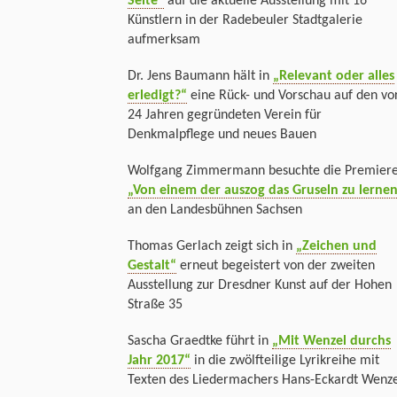
Seite“
auf die aktuelle Ausstellung mit 16
Künstlern in der Radebeuler Stadtgalerie
aufmerksam
Dr. Jens Baumann hält in
„Relevant oder alles
erledigt?“
eine Rück- und Vorschau auf den vo
24 Jahren gegründeten Verein für
Denkmalpflege und neues Bauen
Wolfgang Zimmermann besuchte die Premier
„Von einem der auszog das Gruseln zu lerne
an den Landesbühnen Sachsen
Thomas Gerlach zeigt sich in
„Zeichen und
Gestalt“
erneut begeistert von der zweiten
Ausstellung zur Dresdner Kunst auf der Hohen
Straße 35
Sascha Graedtke führt in
„Mit Wenzel durchs
Jahr 2017“
in die zwölfteilige Lyrikreihe mit
Texten des Liedermachers Hans-Eckardt Wenze