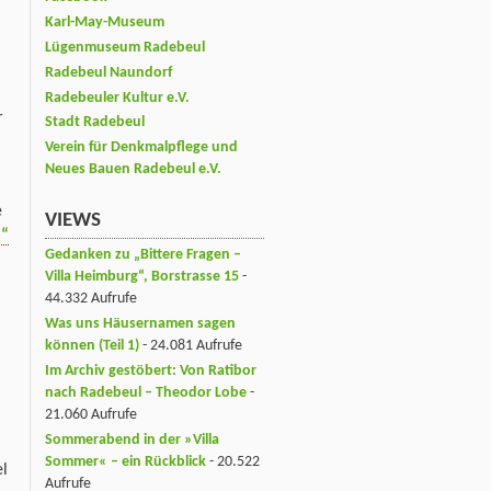
Karl-May-Museum
Lügenmuseum Radebeul
Radebeul Naundorf
Radebeuler Kultur e.V.
r
Stadt Radebeul
Verein für Denkmalpflege und
Neues Bauen Radebeul e.V.
e
VIEWS
n“
Gedanken zu „Bittere Fragen –
Villa Heimburg“, Borstrasse 15
-
44.332 Aufrufe
Was uns Häusernamen sagen
können (Teil 1)
- 24.081 Aufrufe
Im Archiv gestöbert: Von Ratibor
nach Radebeul – Theodor Lobe
-
21.060 Aufrufe
Sommerabend in der »Villa
Sommer« – ein Rückblick
- 20.522
l
Aufrufe