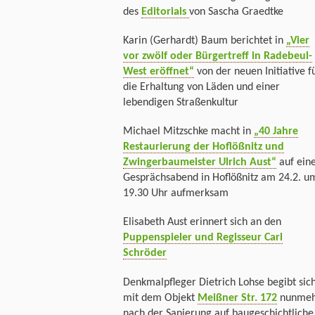
des
Editorials
von Sascha Graedtke
Karin (Gerhardt) Baum berichtet in
„Vier
vor zwölf oder Bürgertreff in Radebeul-
West eröffnet“
von der neuen Initiative f
die Erhaltung von Läden und einer
lebendigen Straßenkultur
Michael Mitzschke macht in
„40 Jahre
Restaurierung der Hoflößnitz und
Zwingerbaumeister Ulrich Aust“
auf ein
Gesprächsabend in Hoflößnitz am 24.2. u
19.30 Uhr aufmerksam
Elisabeth Aust erinnert sich an den
Puppenspieler und Regisseur Carl
Schröder
Denkmalpfleger Dietrich Lohse begibt sic
mit dem Objekt
Meißner Str. 172
nunmeh
nach der Sanierung auf baugeschichtliche