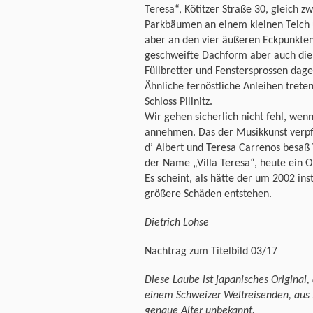
Teresa“, Kötitzer Straße 30, gleich z
Parkbäumen an einem kleinen Teich un
aber an den vier äußeren Eckpunkten
geschweifte Dachform aber auch die k
Füllbretter und Fenstersprossen dage
Ähnliche fernöstliche Anleihen trete
Schloss Pillnitz.
Wir gehen sicherlich nicht fehl, wenn
annehmen. Das der Musikkunst verpf
d’ Albert und Teresa Carrenos besaß 
der Name „Villa Teresa“, heute ein 
Es scheint, als hätte der um 2002 ins
größere Schäden entstehen.
Dietrich Lohse
Nachtrag zum Titelbild 03/17
Diese Laube ist japanisches Original,
einem Schweizer Weltreisenden, aus 
genaue Alter unbekannt.