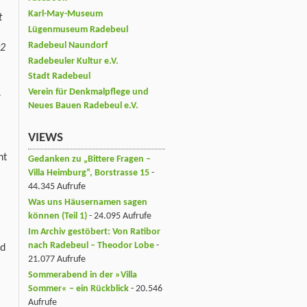
Karl-May-Museum
t
Lügenmuseum Radebeul
Radebeul Naundorf
02
Radebeuler Kultur e.V.
Stadt Radebeul
Verein für Denkmalpflege und
.
Neues Bauen Radebeul e.V.
VIEWS
nt
Gedanken zu „Bittere Fragen –
Villa Heimburg“, Borstrasse 15
-
44.345 Aufrufe
Was uns Häusernamen sagen
können (Teil 1)
- 24.095 Aufrufe
Im Archiv gestöbert: Von Ratibor
nach Radebeul – Theodor Lobe
-
nd
21.077 Aufrufe
Sommerabend in der »Villa
Sommer« – ein Rückblick
- 20.546
Aufrufe