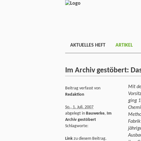
AKTUELLES HEFT
ARTIKEL
Im Archiv gestöbert: Da
Mit de
Beitrag verfasst von
Vorsit
Redaktion
ging 1
So., 1. Juli. 2007
Chemie
abgelegt in
Bauwerke
,
Im
Method
Archiv gestöbert
Fabrik
Schlagworte:
jährig
Ausba
Link
zu diesem Beitrag.