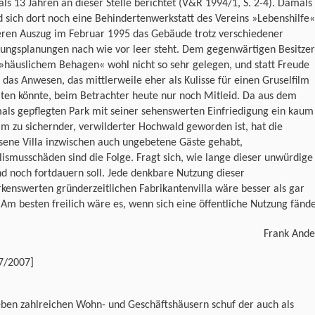
ls 13 Jahren an dieser Stelle berichtet (V&R 1994/1, S. 2-4). Damals
 sich dort noch eine Behindertenwerkstatt des Vereins »Lebenshilfe«
eren Auszug im Februar 1995 das Gebäude trotz verschiedener
rungsplanungen nach wie vor leer steht. Dem gegenwärtigen Besitzer
 »häuslichem Behagen« wohl nicht so sehr gelegen, und statt Freude
 das Anwesen, das mittlerweile eher als Kulisse für einen Gruselfilm
ten könnte, beim Betrachter heute nur noch Mitleid. Da aus dem
als gepflegten Park mit seiner sehenswerten Einfriedigung ein kaum
m zu sichernder, verwilderter Hochwald geworden ist, hat die
sene Villa inzwischen auch ungebetene Gäste gehabt,
ismusschäden sind die Folge. Fragt sich, wie lange dieser unwürdige
d noch fortdauern soll. Jede denkbare Nutzung dieser
enswerten gründerzeitlichen Fabrikantenvilla wäre besser als gar
 Am besten freilich wäre es, wenn sich eine öffentliche Nutzung fände
Frank Ande
7/2007]
ben zahlreichen Wohn- und Geschäftshäusern schuf der auch als