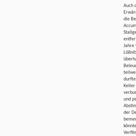
Auch d
Erwär
die Be
Accumu
Stallg
entfe
Jahre
Lößnit
überh
Beleu
teilwe
durfte
Kelle
verbun
und p
Abstim
der De
bemer
könnte
Verfil