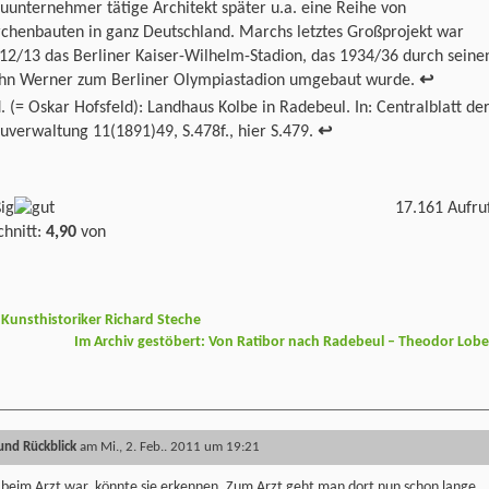
uunternehmer tätige Architekt später u.a. eine Reihe von
rchenbauten in ganz Deutschland. Marchs letztes Großprojekt war
12/13 das Berliner Kaiser-Wilhelm-Stadion, das 1934/36 durch seine
hn Werner zum Berliner Olympiastadion umgebaut wurde.
↩
. (= Oskar Hofsfeld): Landhaus Kolbe in Radebeul. In: Centralblatt de
uverwaltung 11(1891)49, S.478f., hier S.479.
↩
17.161 Aufru
hnitt:
4,90
von
 Kunsthistoriker Richard Steche
Im Archiv gestöbert: Von Ratibor nach Radebeul – Theodor Lob
und Rückblick
am Mi., 2. Feb.. 2011 um 19:21
 beim Arzt war, könnte sie erkennen. Zum Arzt geht man dort nun schon lange