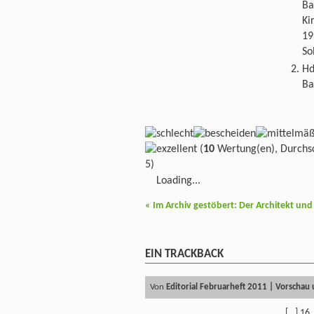
Ba
Ki
19
So
Hd
Ba
(
10
Wertung(en), Durchsc
5)
Loading...
«
Im Archiv gestöbert: Der Architekt und
EIN
TRACKBACK
Von
Editorial Februarheft 2011 | Vorschau 
[…] 16,