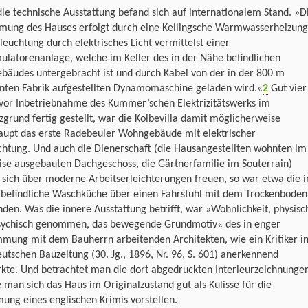
ie technische Ausstattung befand sich auf internationalem Stand. »D
mung des Hauses erfolgt durch eine Kellingsche Warmwasserheizung
leuchtung durch elektrisches Licht vermittelst einer
latorenanlage, welche im Keller des in der Nähe befindlichen
ebäudes untergebracht ist und durch Kabel von der in der 800 m
rnten Fabrik aufgestellten Dynamomaschine geladen wird.«
2
Gut vier
 vor Inbetriebnahme des Kummer’schen Elektrizitätswerks im
zgrund fertig gestellt, war die Kolbevilla damit möglicherweise
aupt das erste Radebeuler Wohngebäude mit elektrischer
chtung. Und auch die Dienerschaft (die Hausangestellten wohnten im
ise ausgebauten Dachgeschoss, die Gärtnerfamilie im Souterrain)
 sich über moderne Arbeitserleichterungen freuen, so war etwa die 
r befindliche Waschküche über einen Fahrstuhl mit dem Trockenboden
den. Was die innere Ausstattung betrifft, war »Wohnlichkeit, physisc
sychisch genommen, das bewegende Grundmotiv« des in enger
mung mit dem Bauherrn arbeitenden Architekten, wie ein Kritiker i
utschen Bauzeitung (30. Jg., 1896, Nr. 96, S. 601) anerkennend
kte. Und betrachtet man die dort abgedruckten Interieurzeichnunge
 man sich das Haus im Originalzustand gut als Kulisse für die
mung eines englischen Krimis vorstellen.