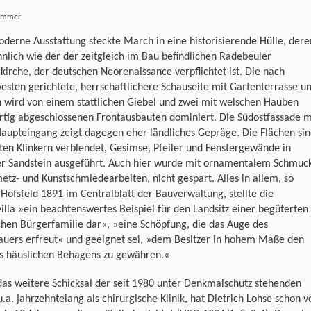
zimmer
derne Ausstattung steckte March in eine historisierende Hülle, dere
ähnlich wie der der zeitgleich im Bau befindlichen Radebeuler
kirche, der deutschen Neorenaissance verpflichtet ist. Die nach
sten gerichtete, herrschaftlichere Schauseite mit Gartenterrasse u
 wird von einem stattlichen Giebel und zwei mit welschen Hauben
rtig abgeschlossenen Frontausbauten dominiert. Die Südostfassade m
aupteingang zeigt dagegen eher ländliches Gepräge. Die Flächen si
ten Klinkern verblendet, Gesimse, Pfeiler und Fenstergewände in
er Sandstein ausgeführt. Auch hier wurde mit ornamentalem Schmuc
etz- und Kunstschmiedearbeiten, nicht gespart. Alles in allem, so
Hofsfeld 1891 im Centralblatt der Bauverwaltung, stellte die
illa »ein beachtenswertes Beispiel für den Landsitz einer begüterten
hen Bürgerfamilie dar«, »eine Schöpfung, die das Auge des
auers erfreut« und geeignet sei, »dem Besitzer in hohem Maße den
s häuslichen Behagens zu gewähren.«
as weitere Schicksal der seit 1980 unter Denkmalschutz stehenden
 u.a. jahrzehntelang als chirurgische Klinik, hat Dietrich Lohse schon v