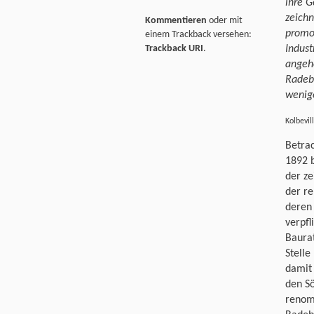
ihre G
zeichn
Kommentieren
oder mit
promo
einem Trackback versehen:
Trackback URI
.
Indust
angeh
Radebe
wenige
Kolbevil
Betrac
1892 b
der ze
der re
deren 
verpfl
Baura
Stelle
damit 
den S
renom