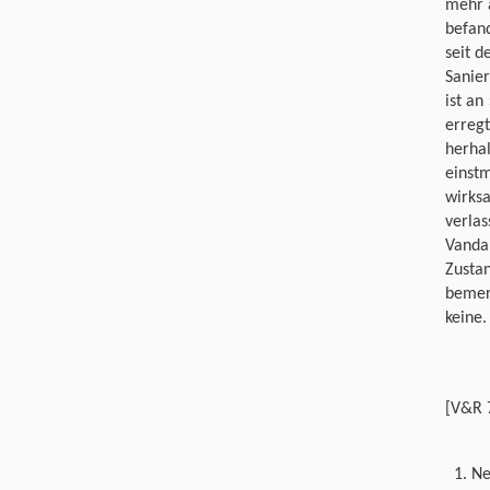
mehr a
befand
seit d
Sanie
ist an
erregt
herhal
einstm
wirksa
verlas
Vandal
Zustan
bemerk
keine.
[V&R 
Ne