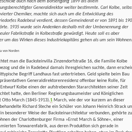
eschicke auch nach dem Börsengang 1899 als allein
ungsberechtigter Generaldirektor weiter bestimmte. Carl Kolbe, selbs
vierter Chemiker, machte sich auch um die Entwicklung des
riedorfes Radebeul verdient, dessen Gemeinderat er von 1891 bis 19
örte. 1935 wurde sein Andenken deshalb mit der Umbenennung der
uler Fabrikstraße in Kolbestraße gewürdigt. Heute soll es aber
r um das Wirken dieses Industriekapitäns gehen als um sein Wohnen
la von Norden
htet man die Backsteinvilla Zinzendorfstraße 16, die Familie Kolbe
ezog und die in Radebeul damals ihresgleichen suchte, dann erschei
ittypische Begriff Landhaus fast untertrieben. Geld spielte beim Bau
präsentativen Generaldirektorenresidenz offenbar keine Rolle, für
Entwurf Kolbe einen der aufstrebenden Stararchitekten seiner Zeit
ichtet hatte, den Berliner Regierungsbaumeister und Königlichen
t Otto March (1845-1913).
1
March, wie der vor kurzem an dieser
 behandelte Richard Steche ein Schüler von Johann Heinrich Strack u
in besonderer Weise der Backsteinarchitektur verbunden, gehörte zu
öhnen der Charlottenburger Firma »Ernst March & Söhne«, einer
mierten Tonwarenfabrik, aus deren Produktion sich gerade in