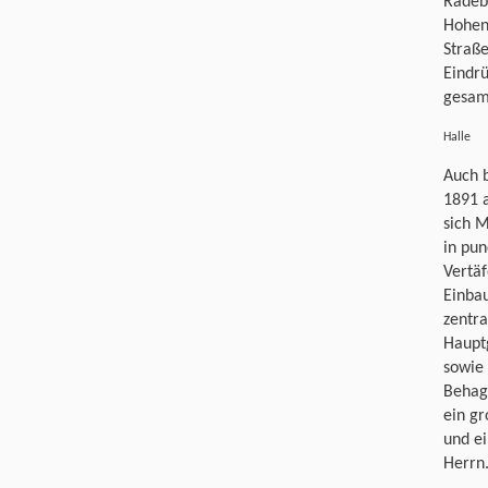
Radebe
Hohenh
Straße
Eindrü
gesam
Halle
Auch b
1891 a
sich M
in pun
Vertäf
Einba
zentra
Haupt
sowie
Behagl
ein g
und ei
Herrn