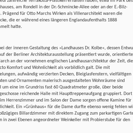
ul zahlreiche Terrakotta-Plastiken erhalten haben, etwa im Park des
auses, am Rondell in der Dr.-Schmincke-Allee oder an der E.-Bilz-
. Prägend für Otto Marchs Wirken als Villenarchitekt waren die
cke, die er während eines längeren Englandaufenthalts 1888
melt hatte.
ei der inneren Gestaltung des »Landhauses Dr. Kolbe«, dessen Entwu
uf der Berliner Architekturausstellung präsentiert wurde, orientierte
arch an der vornehmen englischen Landhausarchitektur der Zeit, die
cto Komfort und Wohnlichkeit als vorbildlich galt. Die mit
elungen, aufwändig verzierten Decken, Bleiglasfenstern, vielfältigen
uten und Ornamenten malerisch ausgestalteten Wohnräume sind
l um eine im Grundriss fast 60 Quadratmeter große, über beide
geschosse reichende Halle mit Haupttreppenaufgang gruppiert. Dort
 im Herrenzimmer und im Salon der Dame sorgen offene Kamine für
ichkeit. Ein »Grünhaus« für die Dame durfte ebenso wenig fehlen w
roßzügiges Billardzimmer mit direktem Zugang zum parkartigen Gart
n in zwei Ebenen angeordneter Weinkeller mit Probierstube für den
.