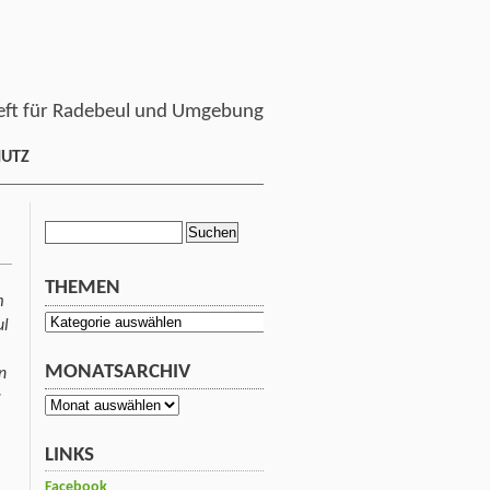
ft für Radebeul und Umgebung
HUTZ
Suchen
nach:
THEMEN
m
Themen
ul
MONATSARCHIV
n
Monatsarchiv
LINKS
Facebook