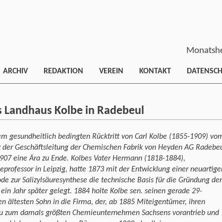
Monatshe
ARCHIV
REDAKTION
VEREIN
KONTAKT
DATENSC
s Landhaus Kolbe in Radebeul
m gesundheitlich bedingten Rücktritt von Carl Kolbe (1855-1909) vo
z der Geschäftsleitung der Chemischen Fabrik von Heyden AG Radebe
907 eine Ära zu Ende. Kolbes Vater Hermann (1818-1884),
professor in Leipzig, hatte 1873 mit der Entwicklung einer neuartige
e zur Salizylsäuresynthese die technische Basis für die Gründung der
 ein Jahr später gelegt. 1884 holte Kolbe sen. seinen gerade 29-
en ältesten Sohn in die Firma, der, ab 1885 Miteigentümer, ihren
u zum damals größten Chemieunternehmen Sachsens vorantrieb und