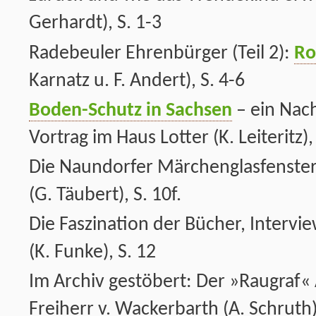
Gerhardt), S. 1-3
Radebeuler Ehrenbürger (Teil 2):
Ro
Karnatz u. F. Andert), S. 4-6
Boden-Schutz in Sachsen
– ein Nac
Vortrag im Haus Lotter (K. Leiteritz),
Die Naundorfer Märchenglasfenster
(G. Täubert), S. 10f.
Die Faszination der Bücher, Interv
(K. Funke), S. 12
Im Archiv gestöbert: Der »Raugraf«
Freiherr v. Wackerbarth (A. Schruth)