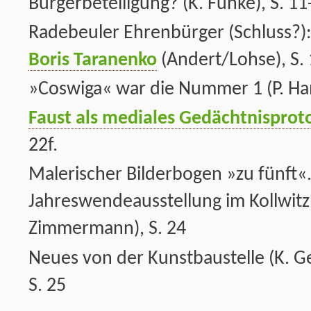
Bürgerbeteiligung? (K. Funke), S. 11
Radebeuler Ehrenbürger (Schluss?)
Boris Taranenko
(Andert/Lohse), S.
»Coswiga« war die Nummer 1 (P. Ha
Faust als mediales Gedächtnisproto
22f.
Malerischer Bilderbogen »zu fünft«
Jahreswendeausstellung im Kollwitz
Zimmermann), S. 24
Neues von der Kunstbaustelle (K. Ge
S. 25