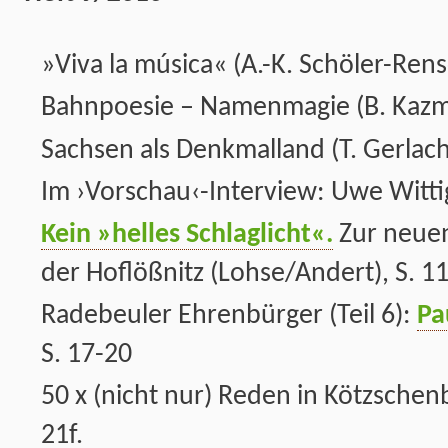
»Viva la música« (A.-K. Schöler-Rensc
Bahnpoesie – Namenmagie (B. Kazmir
Sachsen als Denkmalland (T. Gerlach)
Im ›Vorschau‹-Interview: Uwe Wittig
Kein »helles Schlaglicht«.
Zur neuen
der Hoflößnitz (Lohse/Andert), S. 1
Radebeuler Ehrenbürger (Teil 6):
Pa
S. 17-20
50 x (nicht nur) Reden in Kötzschenb
21f.