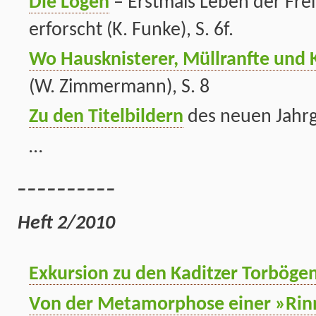
Die Logen
– Erstmals Leben der Fre
erforscht (K. Funke), S. 6f.
Wo Hausknisterer, Müllranfte und 
(W. Zimmermann), S. 8
Zu den Titelbildern
des neuen Jahrga
…
__________
Heft 2/2010
Exkursion zu den Kaditzer Torböge
Von der Metamorphose einer »Rin