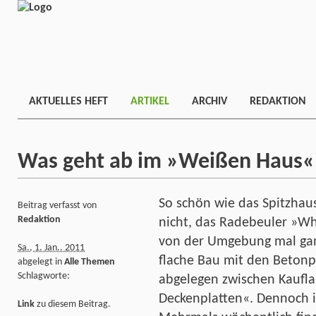
AKTUELLES HEFT
ARTIKEL
ARCHIV
REDAKTION
Was geht ab im »Weißen Haus«
So schön wie das Spitzhaus
Beitrag verfasst von
Redaktion
nicht, das Radebeuler »Wh
von der Umgebung mal gan
Sa., 1. Jan.. 2011
flache Bau mit den Betonp
abgelegt in
Alle Themen
Schlagworte:
abgelegen zwischen Kaufl
Deckenplatten«. Dennoch i
Link
zu diesem Beitrag.