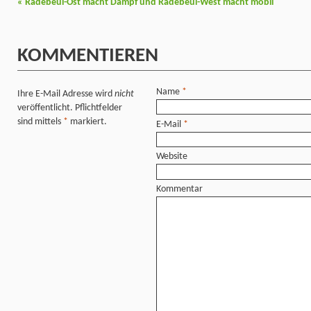
«
Radebeul-Ost macht Dampf und Radebeul-West macht mobil
KOMMENTIEREN
Name
*
Ihre E-Mail Adresse wird
nicht
veröffentlicht. Pflichtfelder
sind mittels
*
markiert.
E-Mail
*
Website
Kommentar