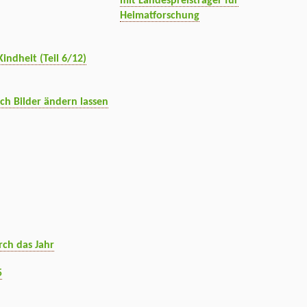
mit Landespreisträger für
Heimatforschung
indheit (Teil 6/12)
ch Bilder ändern lassen
rch das Jahr
5