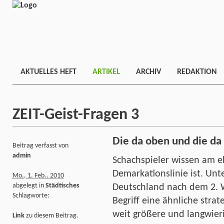
AKTUELLES HEFT
ARTIKEL
ARCHIV
REDAKTION
ZEIT-Geist-Fragen 3
Die da oben und die d
Beitrag verfasst von
admin
Schachspieler wissen am e
Demarkationslinie ist. Unt
Mo., 1. Feb.. 2010
abgelegt in
Städtisches
Deutschland nach dem 2. We
Schlagworte:
Begriff eine ähnliche stra
weit größere und langwier
Link
zu diesem Beitrag.