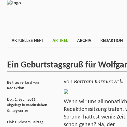
AKTUELLES HEFT
ARTIKEL
ARCHIV
REDAKTION
Ein Geburtstagsgruß für Wolf
von
Bertram Kazmirowski
Beitrag verfasst von
Redaktion
Do., 1. Sep.. 2011
Wenn wir uns allmonatlich
abgelegt in
Vereinsleben
Redaktionssitzung trafen,
Schlagworte:
Sprung, hattest wenig Zei
Link
zu diesem Beitrag.
schon gehen? Na, der