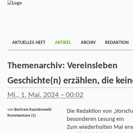
AKTUELLES HEFT
ARTIKEL
ARCHIV
REDAKTION
Themenarchiv:
Vereinsleben
Geschichte(n) erzählen, die kei
Mi., 1. Mai. 2024 – 00:02
von
Bertram Kazmirowski
Die Redaktion von „Vorscha
Kommentare (1)
besonderen Lesung ein
Zum wiederholten Mal erwi