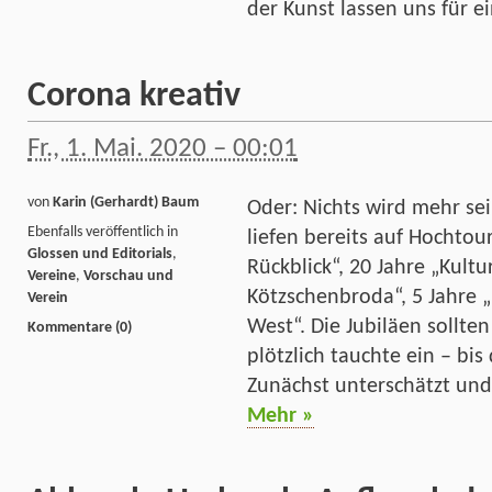
der Kunst lassen uns für 
Corona kreativ
Fr., 1. Mai. 2020 – 00:01
von
Karin (Gerhardt) Baum
Oder: Nichts wird mehr se
Ebenfalls veröffentlich in
liefen bereits auf Hochtou
Glossen und Editorials
,
Rückblick“, 20 Jahre „Kult
Vereine
,
Vorschau und
Kötzschenbroda“, 5 Jahre 
Verein
West“. Die Jubiläen sollt
Kommentare (0)
plötzlich tauchte ein – bis
Zunächst unterschätzt und
Mehr »