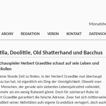
Monatshe
ARCHIV
REDAKTION
VEREIN
KONTAKT
DATENSC
ila, Doolittle, Old Shatterhand und Bacchus
chauspieler Herbert Graedtke schaut auf sein Leben und
 Rollen
eine Stunde Zeit zu finden, in der Herbert Graedtke mal überhaupt
 zu tun hat, ist eigentlich ein Ding der Unmöglichkeit. Obwohl man
 Menschen, der gerade sein siebentes Lebensjahrzehnt vollendet,
 mehr als ein wenig Ruhezeit gönnt. Doch für solcherart Ruhe ist
t Graedtke garantiert die falsche Adresse. Zwar hat sich mittlerweil
oßteil seiner Aktivitäten aufs eigene Grundstück verlagert, doch auch