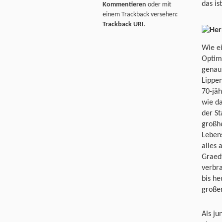
das is
Kommentieren
oder mit
einem Trackback versehen:
Trackback URI
.
Wie e
Optimi
genau
Lippen
70-jäh
wie da
der St
großhe
Leben
alles
Graed
verbra
bis he
große
Als ju