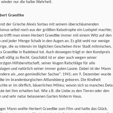
t wieder nur die halbe Wahrheit.
inst der Grieche Alexis Sorbas mit seinem überschäumenden
smus selbst noch aus der größten Katastrophe ein Lustspiel machte;
so trifft man einen Herbert Graedtke immer mit einem Witz auf den
 und jeder Menge Schalk in den Augen an. Es gibt wohl nur wenige
rige, die so intensiv im täglichen Geschehen ihrer Stadt mitmischen,
s Graedtke in Radebeul tut. Auch deswegen trägt er den Kunstpreis
adt völlig zu Recht. Geschätzt ist er aber auch wegen seiner
rzigen Hilfsbereitschaft, seiner klugen Ratschläge für alle
slagen und natürlich seiner immer guten Laune. Dabei ist der Mann
 andere als „een gemiedlicher Sachse“. 1941; am 9. Dezember wurde
tke im brandenburgischen Altlandsberg geboren. Die Kindheit
chte er im dörflich, bäuerlichen Milieu; wovon sich so manches Deta
ute bei ihm erhalten hat. Wie z.B. die Liebe zu den Tieren oder den
n und sehr natur belassenen Garten hinterm Haus.
nger Mann wollte Herbert Graedtke zum Film und hatte das Glück,