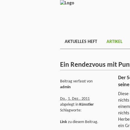
AKTUELLES HEFT
ARTIKEL
Ein Rendezvous mit Punt
Der S
Beitrag verfasst von
seine
admin
Diese 
Do., 1. Dez.. 2011
nichts
abgelegt in
Künstler
einem
Schlagworte:
nichts
Herber
Link
zu diesem Beitrag.
ein Gr