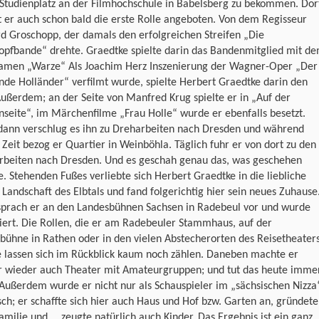
 Studienplatz an der Filmhochschule in Babelsberg zu bekommen. Dor
t er auch schon bald die erste Rolle angeboten. Von dem Regisseur
d Groschopp, der damals den erfolgreichen Streifen „Die
opfbande“ drehte. Graedtke spielte darin das Bandenmitglied mit d
namen „Warze“ Als Joachim Herz Inszenierung der Wagner-Oper „Der
nde Holländer“ verfilmt wurde, spielte Herbert Graedtke darin den
Außerdem; an der Seite von Manfred Krug spielte er in „Auf der
seite“, im Märchenfilme „Frau Holle“ wurde er ebenfalls besetzt.
dann verschlug es ihn zu Dreharbeiten nach Dresden und während
 Zeit bezog er Quartier in Weinböhla. Täglich fuhr er von dort zu den
rbeiten nach Dresden. Und es geschah genau das, was geschehen
. Stehenden Fußes verliebte sich Herbert Graedtke in die liebliche
 Landschaft des Elbtals und fand folgerichtig hier sein neues Zuhause
sprach er an den Landesbühnen Sachsen in Radebeul vor und wurde
ert. Die Rollen, die er am Radebeuler Stammhaus, auf der
bühne in Rathen oder in den vielen Abstecherorten des Reisetheater
e lassen sich im Rückblick kaum noch zählen. Daneben machte er
 wieder auch Theater mit Amateurgruppen; und tut das heute imme
Außerdem wurde er nicht nur als Schauspieler im „sächsischen Nizza
ch; er schaffte sich hier auch Haus und Hof bzw. Garten an, gründete
amilie und … zeugte natürlich auch Kinder. Das Ergebnis ist ein ganz