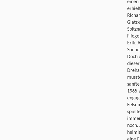
einen
erhiel
Richar
Glatzk
Spitz
Fliege
Erik. 
Sonnen
Doch 
dieser
Dreha
musste
sanfte
1965 
engagi
Felsen
spielt
immer
noch. 
heimis
eine F