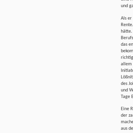
und g
Als er
Rente.
hätte.
Berufs
das en
bekom
richti
allem 
Initia
Lößnit
des Jo
und We
Tage B
Eine R
der za
machen
aus de