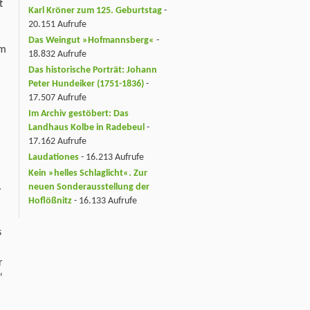
t
Karl Kröner zum 125. Geburtstag
-
20.151 Aufrufe
Das Weingut »Hofmannsberg«
-
em
18.832 Aufrufe
Das historische Porträt: Johann
Peter Hundeiker (1751-1836)
-
17.507 Aufrufe
Im Archiv gestöbert: Das
Landhaus Kolbe in Radebeul
-
17.162 Aufrufe
Laudationes
- 16.213 Aufrufe
Kein »helles Schlaglicht«. Zur
.
neuen Sonderausstellung der
Hoflößnitz
- 16.133 Aufrufe
s
r
“