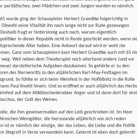
ar paritätisches; zwei Mädchen und zwei Jungen wurden es nämlich.
 65 wurde ging der Schauspieler Herbert Graedtke folgerichtig in
 Obwohl seine Vitalität ihn noch lange nicht zur Ruhe gezwungen
 Deshalb fragt er hintersinnig auch nach, warum eigentlich
politiker in dieser Republik nicht in Rente geschickt werden, wenn si
tsprechende Alter haben. Eine Antwort darauf wird er wohl nie
men. Ganz vom Schauspielern kam Herbert Graedtke auch mit 65 ni
g weg. Weil neben dem Theaterspiel noch allerhand andere (und vor
neue) darstellerische Aufgaben dazukamen. So gehörte er zu den
toren des Sternenritts zu den alljährlichen Karl-May-Festtagen im
zgrund. So fühlte er sich beim Weinfest in der Hoflößnitz in die Rolle
hann Paul Knohll hinein. Und so eröffnet er auch alljährlich das Herbs
infest auf dem Altkötzschenbrodaer Anger und ist dann dort für drei
acchus, der Gott des Weines.
olle, die ihm gewissermaßen auf den Leib geschrieben ist. Im Heer
hlreichen Weingötter, die hierzulande alljährlich von sich reden
 ist er nämlich der einzige, der das Leben, die Liebe und die Politik
m Stegreif in Verse verwandeln kann. Gelernt ist eben doch gelernt!