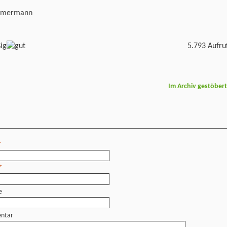
mmermann
5.793 Aufru
Im Archiv gestöber
*
*
e
ntar