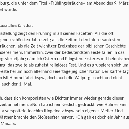
sburg, die unter dem Titel »Frühlingsbräuche« am Abend des 9. März
et wurde.
sausstellung Karrasburg
sstellung zeigt den Frühling in all seinen Facetten. Als die oft
ene »schönste« Jahreszeit; als die Zeit mit den interessantesten
räuchen, als die Zeit wichtiger Ereignisse der biblischen Geschichte
deres mehr. Immerhin, zwei der bedeutendsten Feste fallen in das
ngsvierteljahr; nämlich Ostern und Pfingsten. Ersteres mit heidnisch
ng, das zweite als zutiefst religiöses Fest. Und es gruppieren sich um
Feste herum noch allerhand Feiertage jeglicher Natur. Der Karfreitag
risti Himmelfahrt bspw., doch auch die Walpurgisnacht und nicht
t auch der 1. Mai.
h, dass sich Komponisten wie Dichter immer wieder gerade dieser
zeit annehmen. »Nun hab ich ein Gedicht gedrückt, wie Hühner Eier
« verspottete Joachim Ringelnatz bspw. sein eigenes Metier. Und
Kästner brachte den Stoßseufzer hervor: »Oh gäb es doch ein Jahr au
r Mai…!«.