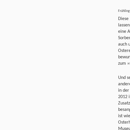
Frühling
Diese
lassen
eine 
Sorbe
auch u
Oster
bewund
zum »
Und se
ander
in der
2012 i
Zusatz
besan
ist w
Oster
Museu