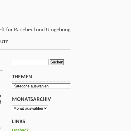
ft für Radebeul und Umgebung
HUTZ
Suchen
nach:
THEMEN
Themen
n
MONATSARCHIV
t
Monatsarchiv
LINKS
s
Facebook