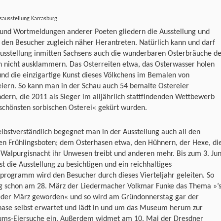
sausstellung Karrasburg
 und Wortmeldungen anderer Poeten gliedern die Ausstellung und
 den Besucher zugleich näher Herantreten. Natürlich kann und darf
Ausstellung inmitten Sachsens auch die wunderbaren Osterbräuche d
n nicht ausklammern. Das Osterreiten etwa, das Osterwasser holen
nd die einzigartige Kunst dieses Völkchens im Bemalen von
eiern. So kann man in der Schau auch 54 bemalte Ostereier
ern, die 2011 als Sieger im alljährlich stattfindenden Wettbewerb
schönsten sorbischen Osterei« gekürt wurden.
lbstverständlich begegnet man in der Ausstellung auch all den
en Frühlingsboten; dem Osterhasen etwa, den Hühnern, der Hexe, di
 Walpurgisnacht ihr Unwesen treibt und anderen mehr. Bis zum 3. Jun
st die Ausstellung zu besichtigen und ein reichhaltiges
programm wird den Besucher durch dieses Vierteljahr geleiten. So
g schon am 28. März der Liedermacher Volkmar Funke das Thema »’
ieder März geworden« und so wird am Gründonnerstag gar der
hase selbst erwartet und lädt in und um das Museum herum zur
ms-Eiersuche ein. Außerdem widmet am 10. Mai der Dresdner