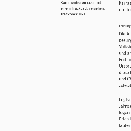
Kommentieren
oder mit
Karra
einem Trackback versehen:
eröffn
Trackback URI
.
Frühling
Die Au
besung
Volksb
und an
Frühli
Urspru
diese 
und Ch
zuletz
Logisc
Jahres
legen…
Erich 
laute