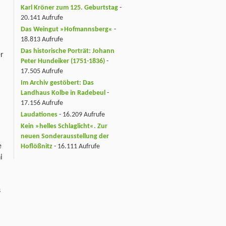
Karl Kröner zum 125. Geburtstag
-
20.141 Aufrufe
Das Weingut »Hofmannsberg«
-
18.813 Aufrufe
Das historische Porträt: Johann
er
Peter Hundeiker (1751-1836)
-
17.505 Aufrufe
Im Archiv gestöbert: Das
Landhaus Kolbe in Radebeul
-
17.156 Aufrufe
Laudationes
- 16.209 Aufrufe
Kein »helles Schlaglicht«. Zur
neuen Sonderausstellung der
e
Hoflößnitz
- 16.111 Aufrufe
i
s