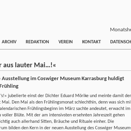
Monatshe
ARCHIV
REDAKTION
VEREIN
KONTAKT
DATENSC
r aus lauter Mai…!«
 Ausstellung im Coswiger Museum Karrasburg huldigt
Frühling
t’s!« jubelierte einst der Dichter Eduard Mörike und meinte damit de
 Mai. Den Mai als den Frühlingsmonat schlechthin, denn was sich mi
alendarischen Frühlingsbeginn im März sachte andeutet, erwacht im
 voller Blüte. Mit der am intensivsten ersehnten Jahreszeit gehen
ichtig auch allerhand Sitten, Bräuche und Rituale einher. Die
rum bilden den Kern in der neuen Ausstellung des Coswiger Museum