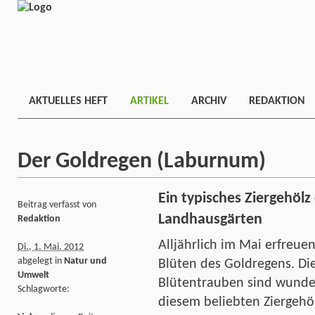
AKTUELLES HEFT
ARTIKEL
ARCHIV
REDAKTION
Der Goldregen (Laburnum)
Ein typisches Ziergehölz
Beitrag verfasst von
Landhausgärten
Redaktion
Alljährlich im Mai erfreue
Di., 1. Mai. 2012
abgelegt in
Natur und
Blüten des Goldregens. D
Umwelt
Blütentrauben sind wund
Schlagworte:
diesem beliebten Ziergeh