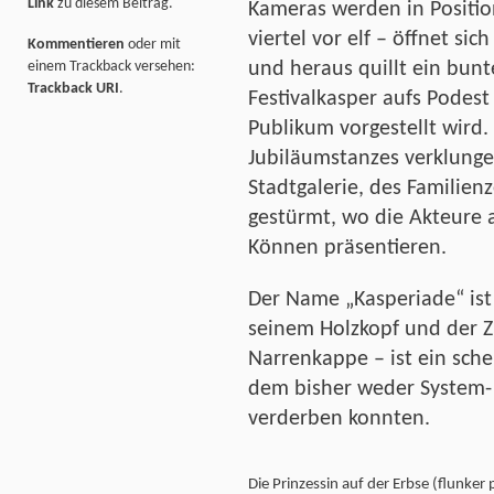
Link
zu diesem Beitrag.
Kameras werden in Positio
viertel vor elf – öffnet si
Kommentieren
oder mit
einem Trackback versehen:
und heraus quillt ein bun
Trackback URI
.
Festivalkasper aufs Podes
Publikum vorgestellt wird.
Jubiläumstanzes verklunge
Stadtgalerie, des Familie
gestürmt, wo die Akteure 
Können präsentieren.
Der Name „Kasperiade“ is
seinem Holzkopf und der Z
Narrenkappe – ist ein sch
dem bisher weder System-
verderben konnten.
Die Prinzessin auf der Erbse (flunker