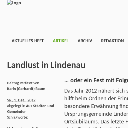
AKTUELLES HEFT
ARTIKEL
ARCHIV
REDAKTION
Landlust in Lindenau
… oder ein Fest mit Folg
Beitrag verfasst von
Karin (Gerhardt) Baum
Das Jahr 2012 nähert sich 
hilft beim Ordnen der Erinn
Sa., 1. Dez.. 2012
besondere Erwähnung finde
abgelegt in
Aus Städten und
Gemeinden
Ursprungsgemeinde Linden
Schlagworte:
Ortsjubiläums. Das letzte F