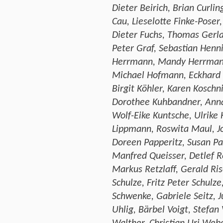
Dieter Beirich, Brian Curlin
Cau, Lieselotte Finke-Poser,
Dieter Fuchs, Thomas Gerla
Peter Graf, Sebastian Henn
Herrmann, Mandy Herrmann
Michael Hofmann, Eckhard 
Birgit Köhler, Karen Koschn
Dorothee Kuhbandner, Anna
Wolf-Eike Kuntsche, Ulrike 
Lippmann, Roswita Maul, Jo
Doreen Papperitz, Susan Pa
Manfred Queisser, Detlef 
Markus Retzlaff, Gerald Ris
Schulze, Fritz Peter Schulz
Schwenke, Gabriele Seitz, J
Uhlig, Bärbel Voigt, Stefan