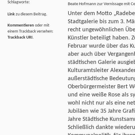
Schlagworte:
Beate Hofmann zur Vernissage mit Ce
Unter dem Motto „Radebeul
Link
zu diesem Beitrag.
Stadtgalerie bis zum 3. Mä
Kommentieren
oder mit
recht ungewöhnlichen Über
einem Trackback versehen:
Künstler beteiligt haben.
Z
Trackback URI
.
Februar wurde über das Ku
aber auch über Vergangen
städtischen Galerie ausgieb
Kulturamtsleiter Alexande
außerstädtische Bedeutun
Oberbürgermeister Bert W
und eine weiße Rose als s
wohl nicht nur als eine ne
Jubiläen wie 35 Jahre Grafi
Jahre Städtische Kunstsam
Schließlich dankte wiederu