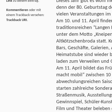
Dieses Jahr gibt es wohl m
Link
zu diesem Beitrag.
denn der 80. Geburtstag d
Kommentieren
oder mit
vielen Veranstaltungen im 
einem Trackback versehen:
Trackback URI
.
Am 10. und 11. April finde
traditionsreichen “Langen
unter dem Motto „Kneipen,
Altkötzschenbroda statt. K
Bars, Geschäfte, Galerien,
Heimatstube sind wieder b
laden zum Verweilen und 
Am 11. April bildet das F
macht mobil“ zwischen 10
abwechslungsreichen Saiso
starten zahlreiche Sondera
Straßenmusik, Ausstellung
Gewinnspiel, Schüler-Kunst
Film und Theater beleben