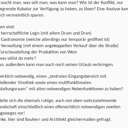
aucht man, was will man, was kann man? Wie ist der Konflikt, nur
egrenzte Kubatur zur Verfügung zu haben, zu lösen? Eine Analyse ka
ch vermeintlich sparen.
en sind:
 herrschaftliche Logis (mit allem Drum und Dran)
 Gastronomie (welche allerdings nur temporär geöffnet ist)
 Verwaltung (mit einem angekoppelten Verkauf über die Straße)
Zurschaustellung der Produktion von Wein
was willst du mehr?
 so, außerdem kann man auch noch seinen Urlaub verbringen.
 wirklich notwendig, einen „zentralen Eingangsbereich mit
ießender Vinothek sowie einen multifunktionalen
staltungsraum“ mit allen notwendigen Nebenfunktionen zu haben?
telle sich die ehemals ruhige, auch von oben wahrzunehmende
ndschaft einschließlich eines offensichtlich notwendigen zweiten
ngsweges vor!
nke, hier sind Bauherr und Architekt gleichermaßen gefragt.