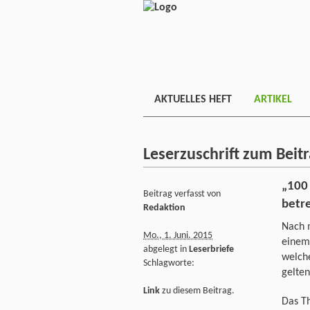
AKTUELLES HEFT
ARTIKEL
Leserzuschrift zum Beit
„100
Beitrag verfasst von
betr
Redaktion
Nach 
Mo., 1. Juni. 2015
einem
abgelegt in
Leserbriefe
welche
Schlagworte:
gelten
Link
zu diesem Beitrag.
Das T