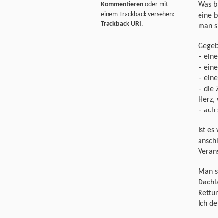
Was br
Kommentieren
oder mit
einem Trackback versehen:
eine b
Trackback URI
.
man si
Gegeb
– eine
– eine
– eine
– die 
Herz, 
– ach
Ist es
anschl
Veran
Man s
Dachla
Rettu
Ich de