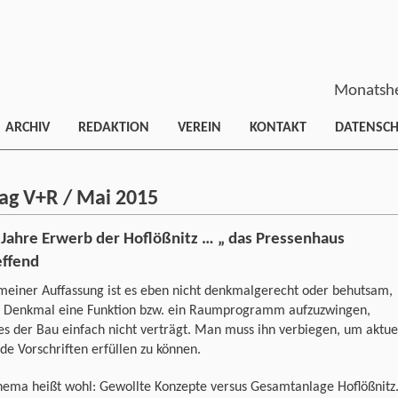
Monatshe
ARCHIV
REDAKTION
VEREIN
KONTAKT
DATENSC
rag V+R / Mai 2015
 Jahre Erwerb der Hoflößnitz … „ das Pressenhaus
effend
meiner Auffassung ist es eben nicht denkmalgerecht oder behutsam,
 Denkmal eine Funktion bzw. ein Raumprogramm aufzuzwingen,
s der Bau einfach nicht verträgt. Man muss ihn verbiegen, um aktue
de Vorschriften erfüllen zu können.
hema heißt wohl: Gewollte Konzepte versus Gesamtanlage Hoflößnitz