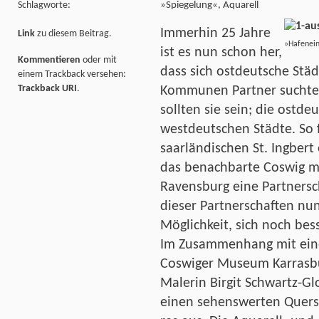
»Spiegelung«, Aquare
Schlagworte:
Immerhin 25 Jahre
Link
zu diesem Beitrag.
»Hafenei
ist es nun schon her,
Kommentieren
oder mit
dass sich ostdeutsche Stä
einem Trackback versehen:
Trackback URI
.
Kommunen Partner suchten
sollten sie sein; die ostde
westdeutschen Städte. So
saarländischen St. Ingbert
das benachbarte Coswig 
Ravensburg eine Partnersch
dieser Partnerschaften nun
Möglichkeit, sich noch bes
Im Zusammenhang mit eine
Coswiger Museum Karrasbur
Malerin Birgit Schwartz-G
einen sehenswerten Quersc