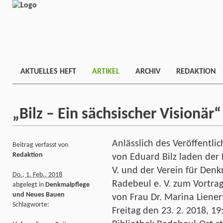
AKTUELLES HEFT
ARTIKEL
ARCHIV
REDAKTION
„Bilz – Ein sächsischer Visionär“
Anlässlich des Veröffentl
Beitrag verfasst von
Redaktion
von Eduard Bilz laden der 
V. und der Verein für Den
Do., 1. Feb.. 2018
Radebeul e. V. zum Vortrag 
abgelegt in
Denkmalpflege
und Neues Bauen
von Frau Dr. Marina Liener
Schlagworte:
Freitag den 23. 2. 2018, 1