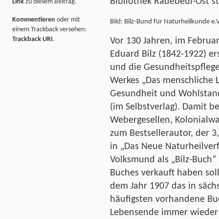
Bibliothek Radebeul-Ost st
Link
zu diesem Beitrag.
Kommentieren
oder mit
Bild: Bilz-Bund für Naturheilkunde e.
einem Trackback versehen:
Trackback URI
.
Vor 130 Jahren, im Februar
Eduard Bilz (1842-1922) er
und die Gesundheitspflege
Werkes „Das menschliche L
Gesundheit und Wohlstand
(im Selbstverlag). Damit b
Webergesellen, Kolonialw
zum Bestsellerautor, der 3
in „Das Neue Naturheilve
Volksmund als „Bilz-Buch“
Buches verkauft haben sol
dem Jahr 1907 das in säch
häufigsten vorhandene Buch
Lebensende immer wieder 