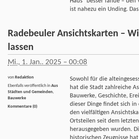
Haus“ besser fände – den 
ist nahezu ein Unding. Da
Radebeuler Ansichtskarten – Wi
lassen
Mi., 1. Jan.. 2025 – 00:08
von
Redaktion
Sowohl für die alteingese
Ebenfalls veröffentlich in
Aus
hat die Stadt zahlreiche As
Städten und Gemeinden
,
Bauwerke, Geschichte, Ere
Bauwerke
dieser Dinge findet sich i
Kommentare (0)
den vielfältigen Ansichts
Ortsteilen seit dem letzte
herausgegeben wurden. Di
historischen Zeugnisse ha