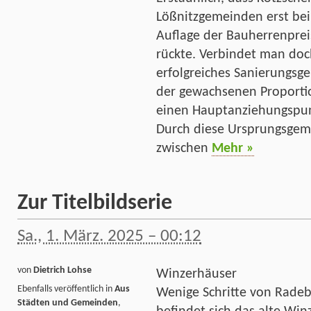
Lößnitzgemeinden erst bei 
Auflage der Bauherrenpre
rückte. Verbindet man doc
erfolgreiches Sanierungsge
der gewachsenen Proporti
einen Hauptanziehungspunk
Durch diese Ursprungsgem
zwischen
Mehr »
Zur Titelbildserie
Sa., 1. März. 2025 – 00:12
von
Dietrich Lohse
Winzerhäuser
Ebenfalls veröffentlich in
Aus
Wenige Schritte von Radeb
Städten und Gemeinden
,