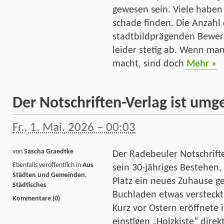
gewesen sein. Viele haben 
schade finden. Die Anzahl
stadtbildprägenden Bewe
leider stetig ab. Wenn man
macht, sind doch
Mehr »
Der Notschriften-Verlag ist um
Fr., 1. Mai. 2026 – 00:03
von
Sascha Graedtke
Der Radebeuler Notschrifte
Ebenfalls veröffentlich in
Aus
sein 30-jähriges Bestehen
Städten und Gemeinden
,
Platz ein neues Zuhause g
Städtisches
Buchladen etwas versteckt 
Kommentare (0)
Kurz vor Ostern eröffnete 
einstigen „Holzkiste“ dire