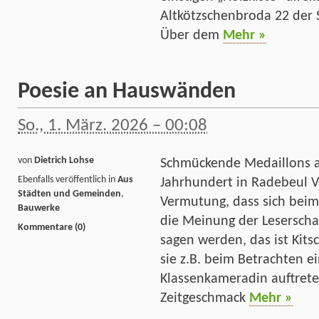
Altkötzschenbroda 22 der S
Über dem
Mehr »
Poesie an Hauswänden
So., 1. März. 2026 – 00:08
von
Dietrich Lohse
Schmückende Medaillons au
Ebenfalls veröffentlich in
Aus
Jahrhundert in Radebeul V
Städten und Gemeinden
,
Vermutung, dass sich beim
Bauwerke
die Meinung der Leserschaf
Kommentare (0)
sagen werden, das ist Kit
sie z.B. beim Betrachten e
Klassenkameradin auftrete
Zeitgeschmack
Mehr »