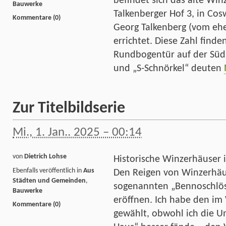
befindet sich das alte Wi
Bauwerke
Talkenberger Hof 3, in Co
Kommentare (0)
Georg Talkenberg (vom ehe
errichtet. Diese Zahl find
Rundbogentür auf der Süd
und „S-Schnörkel“ deuten
Zur Titelbildserie
Mi., 1. Jan.. 2025 – 00:14
von
Dietrich Lohse
Historische Winzerhäuser 
Ebenfalls veröffentlich in
Aus
Den Reigen von Winzerhäus
Städten und Gemeinden
,
sogenannten „Bennoschlös
Bauwerke
eröffnen. Ich habe den i
Kommentare (0)
gewählt, obwohl ich die U