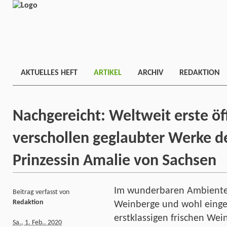
AKTUELLES HEFT
ARTIKEL
ARCHIV
REDAKTION
Nachgereicht: Weltweit erste öf
verschollen geglaubter Werke d
Prinzessin Amalie von Sachsen
Im wunderbaren Ambiente
Beitrag verfasst von
Redaktion
Weinberge und wohl einge
erstklassigen frischen Wei
Sa., 1. Feb.. 2020