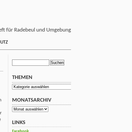
ft für Radebeul und Umgebung
HUTZ
Suchen
nach:
THEMEN
Themen
MONATSARCHIV
m
Monatsarchiv
r
e
LINKS
Facebook