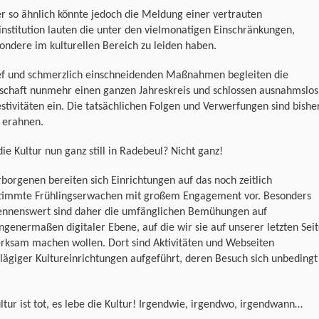
r so ähnlich könnte jedoch die Meldung einer vertrauten
institution lauten die unter den vielmonatigen Einschränkungen,
ondere im kulturellen Bereich zu leiden haben.
ief und schmerzlich einschneidenden Maßnahmen begleiten die
lschaft nunmehr einen ganzen Jahreskreis und schlossen ausnahmslos
estivitäten ein. Die tatsächlichen Folgen und Verwerfungen sind bishe
 erahnen.
die Kultur nun ganz still in Radebeul? Nicht ganz!
borgenen bereiten sich Einrichtungen auf das noch zeitlich
timmte Frühlingserwachen mit großem Engagement vor. Besonders
ennenswert sind daher die umfänglichen Bemühungen auf
genermaßen digitaler Ebene, auf die wir sie auf unserer letzten Sei
rksam machen wollen. Dort sind Aktivitäten und Webseiten
lägiger Kultureinrichtungen aufgeführt, deren Besuch sich unbedingt
ltur ist tot, es lebe die Kultur! Irgendwie, irgendwo, irgendwann…