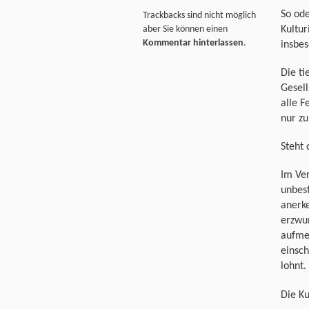
So ode
Trackbacks sind nicht möglich
Kultur
aber Sie können einen
Kommentar hinterlassen
.
insbes
Die t
Gesel
alle F
nur zu
Steht 
Im Ver
unbes
anerk
erzwun
aufme
einsch
lohnt.
Die Ku