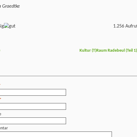
a Graedtke
1.256 Aufru
)
Kultur (T)Raum Radebeul (Teil 1
*
*
e
ntar