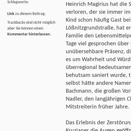
Schlagworte:
Heinrich Magirius hat die
verloren, der sie immer im
Link
zu diesem Beitrag.
Kind schon häufig Gast bei
Trackbacks sind nicht möglich
Lößnitzgrundstraße, hat er
aber Sie können einen
Kommentar hinterlassen
.
Familie den Lebensmittelp
Tage viel gesprochen über 
unübersehbare Präsenz, di
es um Wahrheit und Würde
überregional bedeutsame
behutsam saniert wurde, tr
selbst hätte andere Namen 
Bachmann, die großen Vorb
Nadler, den langjährigen C
Mitstreiterin früher Jahre.
Das Erlebnis der Zerstöru
Kruzianer die Augen geöff