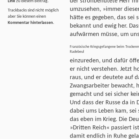
der strohbehütete Herr mit
Link
zu diesem Beitrag.
umzusehen, »immer dieser 
Trackbacks sind nicht möglich
aber Sie können einen
hätte es gegeben, das sei 
Kommentar hinterlassen
.
bekannt und ewig her. Das
aufwärmen müsse, um uns 
Französische Kriegsgefangene beim Trockenm
Radebeul
einzureden, und dafür öffe
er nicht verstehen. Jetzt 
raus, und er deutete auf da
Zwangsarbeiter bewacht, hä
gemacht und sei sicher ke
Und dass der Russe da in 
dabei ums Leben kam, sei
das eben im Krieg. Die Deu
»Dritten Reich« passiert is
damit endlich in Ruhe gela