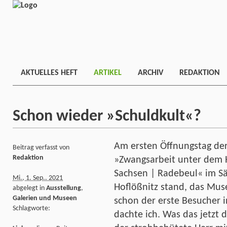
AKTUELLES HEFT
ARTIKEL
ARCHIV
REDAKTION
Schon wieder »Schuldkult«?
Am ersten Öffnungstag der
Beitrag verfasst von
Redaktion
»Zwangsarbeit unter dem 
Sachsen | Radebeul« im 
Mi., 1. Sep.. 2021
Hoflößnitz stand, das Mus
abgelegt in
Ausstellung
,
Galerien und Museen
schon der erste Besucher in
Schlagworte:
dachte ich. Was das jetzt 