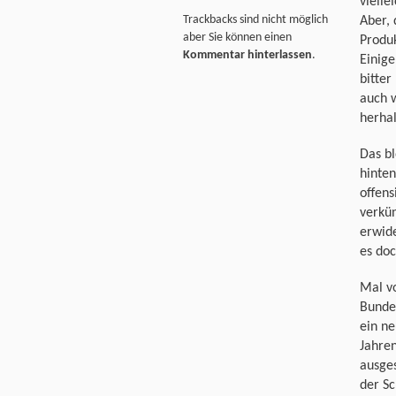
vielle
Trackbacks sind nicht möglich
Aber, 
aber Sie können einen
Produk
Kommentar hinterlassen
.
Einige
bitter
auch 
herha
Das bl
hinten
offens
verkü
erwide
es doc
Mal v
Bundes
ein ne
Jahre
ausges
der Sc