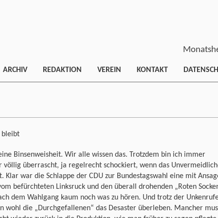
Monatshe
ARCHIV
REDAKTION
VEREIN
KONTAKT
DATENSC
 bleibt
 eine Binsenweisheit. Wir alle wissen das. Trotzdem bin ich immer
 völlig überrascht, ja regelrecht schockiert, wenn das Unvermeidlic
tt. Klar war die Schlappe der CDU zur Bundestagswahl eine mit Ansag
vom befürchteten Linksruck und den überall drohenden „Roten Socke
ach dem Wahlgang kaum noch was zu hören. Und trotz der Unkenruf
n wohl die „Durchgefallenen“ das Desaster überleben. Mancher mus