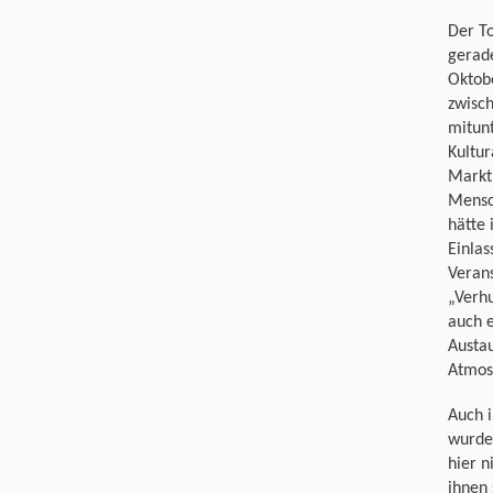
Der To
gerad
Oktob
zwisc
mitun
Kultur
Markt
Mensc
hätte
Einlas
Verans
„Verh
auch e
Austau
Atmosp
Auch i
wurde
hier 
ihnen 