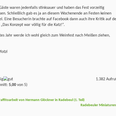
Gäste waren jedenfalls stinksauer und haben das Fest vorzeitig
sen. Schließlich gab es ja an diesem Wochenende an Festen keinen
. Eine Besucherin brachte auf Facebook dann auch ihre Kritik auf d
 „Das Konzept war völlig für die Katz!“.
tes Jahr werde ich wohl gleich zum Weinfest nach Meißen ziehen,
Motzi
1.382 Aufru
nitt:
5,00
von 5)
ffitoarbeit von Hermann Glöckner in Radebeul (1. Teil)
Radebeuler Miniature