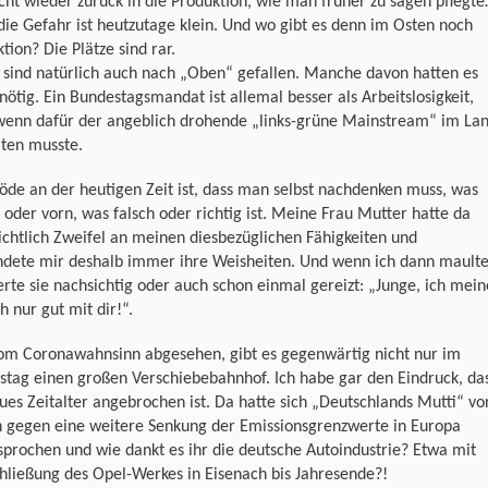
icht wieder zurück in die Produktion, wie man früher zu sagen pflegt
die Gefahr ist heutzutage klein. Und wo gibt es denn im Osten noch
tion? Die Plätze sind rar.
 sind natürlich auch nach „Oben“ gefallen. Manche davon hatten es
 nötig. Ein Bundestagsmandat ist allemal besser als Arbeitslosigkeit,
wenn dafür der angeblich drohende „links-grüne Mainstream“ im La
lten musste.
öde an der heutigen Zeit ist, dass man selbst nachdenken muss, was
 oder vorn, was falsch oder richtig ist. Meine Frau Mutter hatte da
ichtlich Zweifel an meinen diesbezüglichen Fähigkeiten und
ndete mir deshalb immer ihre Weisheiten. Und wenn ich dann maulte
rte sie nachsichtig oder auch schon einmal gereizt: „Junge, ich mein
h nur gut mit dir!“.
om Coronawahnsinn abgesehen, gibt es gegenwärtig nicht nur im
tag einen großen Verschiebebahnhof. Ich habe gar den Eindruck, da
ues Zeitalter angebrochen ist. Da hatte sich „Deutschlands Mutti“ vo
n gegen eine weitere Senkung der Emissionsgrenzwerte in Europa
prochen und wie dankt es ihr die deutsche Autoindustrie? Etwa mit
hließung des Opel-Werkes in Eisenach bis Jahresende?!