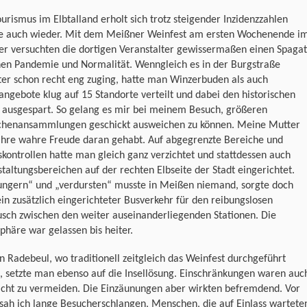
urismus im Elbtalland erholt sich trotz steigender Inzidenzzahlen
e auch wieder. Mit dem Meißner Weinfest am ersten Wochenende i
er versuchten die dortigen Veranstalter gewissermaßen einen Spagat
hen Pandemie und Normalität. Wenngleich es in der Burgstraße
ter schon recht eng zuging, hatte man Winzerbuden als auch
angebote klug auf 15 Standorte verteilt und dabei den historischen
 ausgespart. So gelang es mir bei meinem Besuch, größeren
henansammlungen geschickt ausweichen zu können. Meine Mutter
 ihre wahre Freude daran gehabt. Auf abgegrenzte Bereiche und
skontrollen hatte man gleich ganz verzichtet und stattdessen auch
taltungsbereichen auf der rechten Elbseite der Stadt eingerichtet.
ungern“ und „verdursten“ musste in Meißen niemand, sorgte doch
in zusätzlich eingerichteter Busverkehr für den reibungslosen
sch zwischen den weiter auseinanderliegenden Stationen. Die
häre war gelassen bis heiter.
n Radebeul, wo traditionell zeitgleich das Weinfest durchgeführt
, setzte man ebenso auf die Insellösung. Einschränkungen waren auc
nicht zu vermeiden. Die Einzäunungen aber wirkten befremdend. Vor
sah ich lange Besucherschlangen, Menschen, die auf Einlass wartete