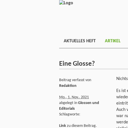
AKTUELLES HEFT
ARTIKEL
Eine Glosse?
Nichts
Beitrag verfasst von
Redaktion
Es ist
wieder
Mo., 1. Nov.. 2021
abgelegt in
Glossen und
eintri
Editorials
Auch 
Schlagworte:
war n
werde
Link
zu diesem Beitrag.