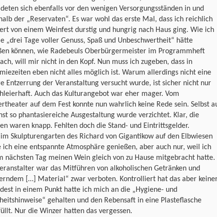
ldeten sich ebenfalls vor den wenigen Versorgungsständen in und
alb der „Reservaten“. Es war wohl das erste Mal, dass ich reichlich
iert von einem Weinfest durstig und hungrig nach Haus ging. Wie ich
ie „drei Tage voller Genuss, Spaß und Unbeschwertheit“ hätte
ßen können, wie Radebeuls Oberbürgermeister im Programmheft
ach, will mir nicht in den Kopf. Nun muss ich zugeben, dass in
iezeiten eben nicht alles möglich ist. Warum allerdings nicht eine
e Entzerrung der Veranstaltung versucht wurde, ist sicher nicht nur
chleierhaft. Auch das Kulturangebot war eher mager. Vom
theater auf dem Fest konnte nun wahrlich keine Rede sein. Selbst a
nst so phantasiereiche Ausgestaltung wurde verzichtet. Klar, die
en waren knapp. Fehlten doch die Stand- und Eintrittsgelder.
 im Skulpturengarten des Richard von Gigantikow auf den Elbwiesen
 ich eine entspannte Atmosphäre genießen, aber auch nur, weil ich
m nächsten Tag meinen Wein gleich von zu Hause mitgebracht hatte.
eranstalter war das Mitführen von alkoholischen Getränken und
terndem […] Material“ zwar verboten. Kontrolliert hat das aber keiner
est in einem Punkt hatte ich mich an die „Hygiene- und
heitshinweise“ gehalten und den Rebensaft in eine Plasteflasche
llt. Nur die Winzer hatten das vergessen.