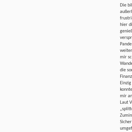
Die bi
außerh
frustr
hier d
genie
verspr
Pandem
weiter
mir s
Wander
die so
Finanz
Einzig
konnte
mir a
Laut V
„split
Zumind
Sicher
umgefü