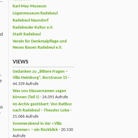
e…
Karl-May-Museum
Lügenmuseum Radebeul
Radebeul Naundorf
Radebeuler Kultur e.V.
nd
Stadt Radebeul
Verein für Denkmalpflege und
Neues Bauen Radebeul e.V.
VIEWS
Gedanken zu „Bittere Fragen –
,
Villa Heimburg“, Borstrasse 15
-
e
44.339 Aufrufe
Was uns Häusernamen sagen
können (Teil 1)
- 24.091 Aufrufe
Im Archiv gestöbert: Von Ratibor
ss
nach Radebeul – Theodor Lobe
-
r
21.066 Aufrufe
Sommerabend in der »Villa
Sommer« – ein Rückblick
- 20.530
Aufrufe