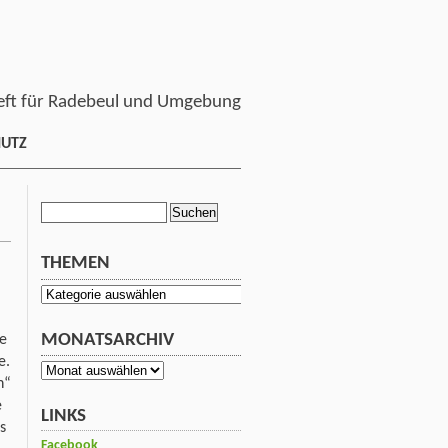
ft für Radebeul und Umgebung
HUTZ
Suchen
nach:
THEMEN
Themen
MONATSARCHIV
he
e.
Monatsarchiv
n“
e
LINKS
s
Facebook