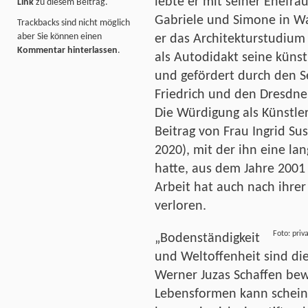
lebte er mit seiner Ehefra
Link
zu diesem Beitrag.
Gabriele und Simone in W
Trackbacks sind nicht möglich
aber Sie können einen
er das Architekturstudium
Kommentar hinterlassen
.
als Autodidakt seine künst
und gefördert durch den Se
Friedrich und den Dresdne
Die Würdigung als Künstle
Beitrag von Frau Ingrid S
2020), mit der ihn eine l
hatte, aus dem Jahre 2001 
Arbeit hat auch nach ihrer 
verloren.
Foto: priv
„Bodenständigkeit
und Weltoffenheit sind die
Werner Juzas Schaffen bew
Lebensformen kann schein