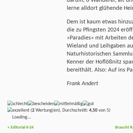
darum, o Wanderer, alt und
lerne alldort glühende He
Dem ist kaum etwas hinzuzu
die zu Pfingsten 2024 eröf
»Paradies« mit Arbeiten d
Wieland und Leihgaben au
Naturhistorischen Sammlu
Kenner der Hoflößnitz sp
bereithält. Also: Auf ins Pa
Frank Andert
(
2
Wertung(en), Durchschnitt:
4,50
von 5)
Loading...
«
Editorial 6-24
Braucht R