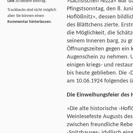
»sächsischen Nizza« war 
Link
zu diesem Beitrag.
Pfingstsonntag, den 8. Ju
Trackbacks sind nicht möglich
aber Sie können einen
Hoflößnitz«, dessen bildlic
Kommentar hinterlassen
.
des Blättchens zierte. Erst
die Möglichkeit, die Schätz
seinem Inneren barg, zu 
Öffnungszeiten gegen ein kl
Augenschein zu nehmen. U
einigen kriegs- und restau
bis heute geblieben. Die 
am 10.06.1924 folgendes 
Die Einweihungsfeier des 
»Die alte historische ›Hofl
Weinlesefeste Augusts de
zwischen freundliche Rebe
›Spitzhauses‹ idyllisch ei