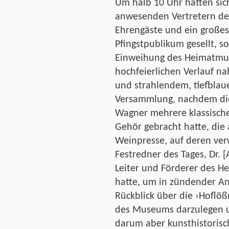
Um halb 10 Uhr hatten sic
anwesenden Vertretern de
Ehrengäste und ein großes,
Pfingstpublikum gesellt, s
Einweihung des Heimatmu
hochfeierlichen Verlauf na
und strahlendem, tiefbla
Versammlung, nachdem die
Wagner mehrere klassische
Gehör gebracht hatte, die a
Weinpresse, auf deren ver
Festredner des Tages, Dr. [
Leiter und Förderer des 
hatte, um in zündender An
Rückblick über die ›Hoflöß
des Museums darzulegen un
darum aber kunsthistoris