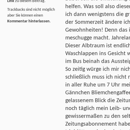
Link
zu diesem Beitrag.
helfen. Was soll also die
Trackbacks sind nicht möglich
ich dann wenigstens die 
aber Sie können einen
Kommentar hinterlassen
.
der Sommerzeit ändere ic
Gewohnheiten! Denn das is
meschugge macht. Jahrelan
Dieser Albtraum ist endlic
Waschlappen ins Gesicht w
im Bus beinah das Ausstei
So zeitig würge ich mir ni
schließlich muss ich nicht 
in aller Ruhe um 7 Uhr m
Gännchen Bliemchengaffee
gelassenem Blick die Zeitun
noch täglich mein Leib- u
gewissermaßen zu den selt
Zeitungsabonnement haben