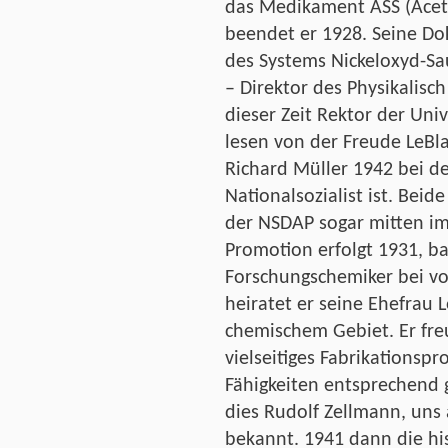
das Medikament ASS (Acety
beendet er 1928. Seine Dok
des Systems Nickeloxyd-Sa
– Direktor des Physikalisc
dieser Zeit Rektor der Univ
lesen von der Freude LeBl
Richard Müller 1942 bei der
Nationalsozialist ist. Bei
der NSDAP sogar mitten im 
Promotion erfolgt 1931, ba
Forschungschemiker bei v
heiratet er seine Ehefrau Lo
chemischem Gebiet. Er freu
vielseitiges Fabrikations
Fähigkeiten entsprechend 
dies Rudolf Zellmann, uns 
bekannt. 1941 dann die his