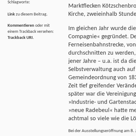
Schlagworte:
Marktflecken Kötzschenbrod
Kirche, zweieinhalb Stund
Link
zu diesem Beitrag.
Kommentieren
oder mit
Im gleichen Jahr wurde di
einem Trackback versehen:
Compagnie« gegründet. De
Trackback URI
.
Ferneisenbahnstrecke, von 
durchschnitten zu werden,
jener Jahre – u.a. ist da 
Selbstverwaltung auch auf
Gemeindeordnung von 1838
Zeit tief greifender Verän
später war die Vereinigun
»Industrie- und Gartensta
»neue Radebeul« hatte me
achtmal so viele wie die L
Bei der Ausstellungseröffnung am 8. 