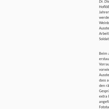
Dr. Di
Hoflöß
Jahre
werden
Weinbe
Ausste
Arbei
Solda
Beim 
erstau
Vorra
vorwi
Ausste
dass a
den r
Gesprä
extra 
angef
Fotota