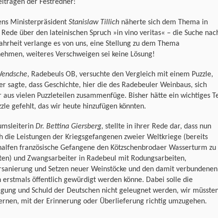
iträgen der Festredner:
ens Ministerpräsident
Stanislaw Tillich
näherte sich dem Thema in
 Rede über den lateinischen Spruch »in vino veritas« – die Suche nac
hrheit verlange es von uns, eine Stellung zu dem Thema
nehmen, weiteres Verschweigen sei keine Lösung!
Wendsche
, Radebeuls OB, versuchte den Vergleich mit einem Puzzle,
r sagte, dass Geschichte, hier die des Radebeuler Weinbaus, sich
aus vielen Puzzleteilen zusammenfüge. Bisher hätte ein wichtiges Te
zle gefehlt, das wir heute hinzufügen könnten.
msleiterin
Dr. Bettina Giersberg
, stellte in ihrer Rede dar, dass nun
h die Leistungen der Kriegsgefangenen zweier Weltkriege (bereits
halfen französische Gefangene den Kötzschenbrodaer Wasserturm zu
hten) und Zwangsarbeiter in Radebeul mit Rodungsarbeiten,
sanierung und Setzen neuer Weinstöcke und den damit verbundenen
 erstmals öffentlich gewürdigt werden könne. Dabei solle die
igung und Schuld der Deutschen nicht geleugnet werden, wir müsste
ernen, mit der Erinnerung oder Überlieferung richtig umzugehen.