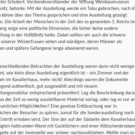
eter Schubert
, Vorstandsvorsitzender der Stiftung Weinbaumuseum
nitz, betonte: Mit der Ausstellung werde ein Tabu gebrochen, nach 6
n könne über das Thema gesprochen und eine Ausstellung gezeigt
. Die Arbeit der Menschen in der Zeit des so genannten 3. Reichs i
rg zeige eine politische Dimension, die bisher keine andere
llung in der Hoflößnitz hatte. Dabei sollten wir auch die schwere
t unserer Winzerfrauen sehen und würdigen, deren Männer als
ten und spätere Gefangene lange abwesend waren.
anschließenden Betrachten der Ausstellung waren dann nicht wenige
nt, wie klein diese Ausstellung eigentlich ist – ein Zimmer und der
um im Kavalierhaus, mehr nicht! Allerdings waren die Dokumente
egend authentisch, gut ausgewählt und mit neuem
llungsmobiliar entsprechend präsentiert. Lag die Beschränkung dara
us der Zeit so wenig ausstellbares Material vorlag, oder lag es nur a
äumlichen Möglichkeiten? Eine gewisse Enttäuschung war in
chen der Besucher zu spüren, zumal für die Sonderausstellung noch
Eintritt erhoben wird. Der Sinn der auf der Südseite dem Kavalierhau
ügten halbrunden Wand mit Gucklöchern und einer Kötzschenbrodae
pete auf der Innenseite war schwer nachzuvollziehen. Wollte man so