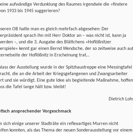
 eine aufwändige Verdunklung des Raumes irgendwie die »finstere
von 1933 bis 1945 suggerieren?
nseren OB hatte man es gleich mehrfach abgesehen: Der
erpräsident sprach ihn mit Herr Doktor an – was nicht ist, kann ja
erden –, und die 3. Ausgabe des Blättchens »Hoflößnitzer
rspiele« kennt gar einen Bernd Wendsche, der so zeitweise auch au
ternetseite der Hoflößnitz in Erscheinung trat…
lass der Ausstellung wurde in der Spitzhaustreppe eine Messingtafel
acht, die an die Arbeit der Kriegsgefangenen und Zwangsarbeiter
rt und sie würdigt. Eine gute Idee als begleitende Maßnahme, hoffen
ass die Tafel lange hält bzw. bleibt!
Dietrich Loh
ptisch ansprechender Vorgeschmack
sich einige unserer Stadträte ein reflexartiges Murren nicht
eifen konnten, als das Thema der neuen Sonderausstellung vor einem