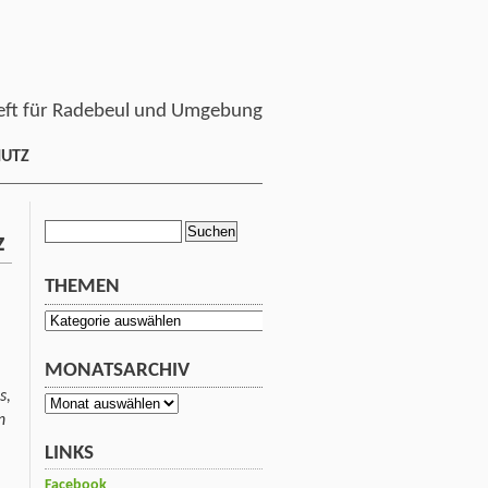
ft für Radebeul und Umgebung
HUTZ
Suchen
z
nach:
THEMEN
Themen
MONATSARCHIV
s,
Monatsarchiv
n
LINKS
Facebook