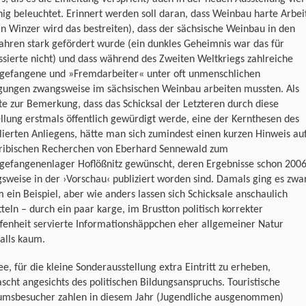
ig beleuchtet. Erinnert werden soll daran, dass Weinbau harte Arbei
ein Winzer wird das bestreiten), dass der sächsische Weinbau in den
ahren stark gefördert wurde (ein dunkles Geheimnis war das für
ssierte nicht) und dass während des Zweiten Weltkriegs zahlreiche
sgefangene und »Fremdarbeiter« unter oft unmenschlichen
gungen zwangsweise im sächsischen Weinbau arbeiten mussten. Als
e zur Bemerkung, dass das Schicksal der Letzteren durch diese
llung erstmals öffentlich gewürdigt werde, eine der Kernthesen des
ierten Anliegens, hätte man sich zumindest einen kurzen Hinweis au
kribischen Recherchen von Eberhard Sennewald zum
sgefangenenlager Hoflößnitz gewünscht, deren Ergebnisse schon 200
sweise in der ›Vorschau‹ publiziert worden sind. Damals ging es zwa
 ein Beispiel, aber wie anders lassen sich Schicksale anschaulich
teln – durch ein paar karge, im Brustton politisch korrekter
fenheit servierte Informationshäppchen eher allgemeiner Natur
alls kaum.
ee, für die kleine Sonderausstellung extra Eintritt zu erheben,
scht angesichts des politischen Bildungsanspruchs. Touristische
msbesucher zahlen in diesem Jahr (Jugendliche ausgenommen)