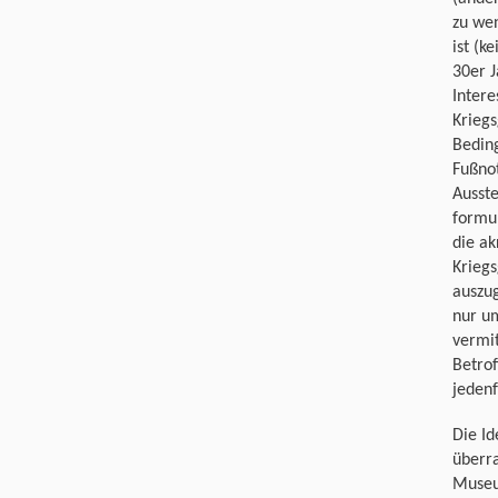
zu wen
ist (k
30er J
Intere
Krieg
Bedin
Fußnot
Ausste
formul
die a
Krieg
auszug
nur um
vermit
Betrof
jedenf
Die Id
überra
Museu