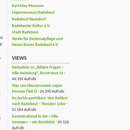
Karl-May-Museum
Lügenmuseum Radebeul
Radebeul Naundorf
Radebeuler Kultur e.V.
Stadt Radebeul
in
Verein für Denkmalpflege und
ue
Neues Bauen Radebeul e.V.
n,
VIEWS
Gedanken zu „Bittere Fragen –
Villa Heimburg“, Borstrasse 15
-
44.334 Aufrufe
Was uns Häusernamen sagen
können (Teil 1)
- 24.090 Aufrufe
d
Im Archiv gestöbert: Von Ratibor
nach Radebeul – Theodor Lobe
-
21.064 Aufrufe
Sommerabend in der »Villa
e
Sommer« – ein Rückblick
- 20.526
Aufrufe