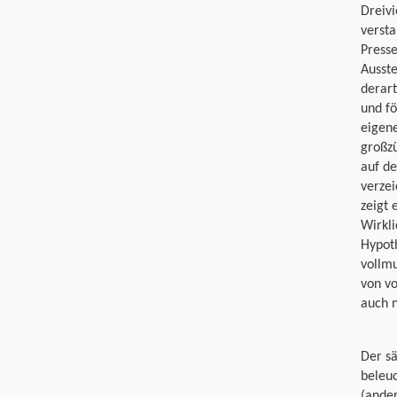
Dreivi
versta
Presse
Ausste
derart
und fö
eigene
großz
auf de
verzei
zeigt 
Wirkli
Hypot
vollm
von v
auch n
Der sä
beleuc
(ander