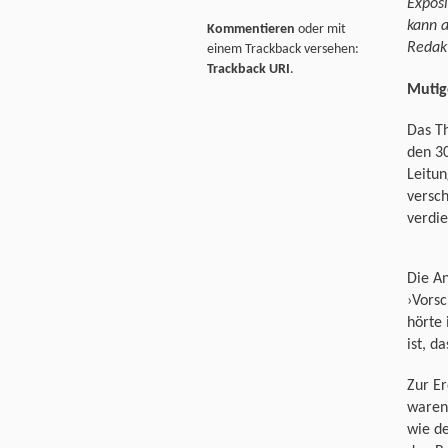
Exposi
kann a
Kommentieren
oder mit
Redakt
einem Trackback versehen:
Trackback URI
.
Mutig
Das T
den 30
Leitun
versch
verdi
Die An
›Vorsc
hörte 
ist, d
Zur E
waren 
wie de