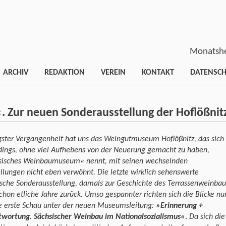
Monatshe
ARCHIV
REDAKTION
VEREIN
KONTAKT
DATENSC
t«. Zur neuen Sonderausstellung der Hoflößnit
gster Vergangenheit hat uns das Weingutmuseum Hoflößnitz, das sich
dings, ohne viel Aufhebens von der Neuerung gemacht zu haben,
sisches Weinbaumuseum« nennt, mit seinen wechselnden
llungen nicht eben verwöhnt. Die letzte wirklich sehenswerte
ische Sonderausstellung, damals zur Geschichte des Terrassenweinbau
schon etliche Jahre zurück. Umso gespannter richten sich die Blicke nu
ie erste Schau unter der neuen Museumsleitung:
»Erinnerung +
twortung. Sächsischer Weinbau im Nationalsozialismus«
.
Da sich die