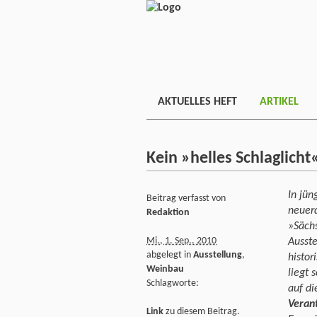
AKTUELLES HEFT
ARTIKEL
Kein »helles Schlaglich
In jün
Beitrag verfasst von
neuer
Redaktion
»Säch
Mi., 1. Sep.. 2010
Ausste
abgelegt in
Ausstellung
,
histor
Weinbau
liegt 
Schlagworte:
auf d
Veran
Link
zu diesem Beitrag.