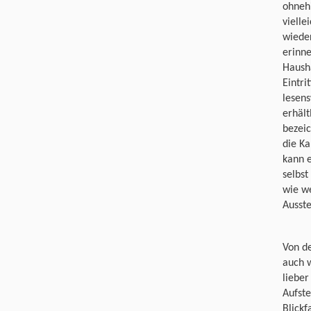
ohnehi
vielle
wieder
erinne
Haush
Eintri
lesens
erhält
bezei
die Ka
kann e
selbst
wie we
Ausst
Von de
auch w
lieber
Aufste
Blickf