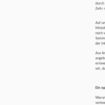
durch
Zeit« 
Auf u
Minist
noch w
Somme
der In
Aus An
angebr
erinne
wir, d
Ein o
Warum 
verkn