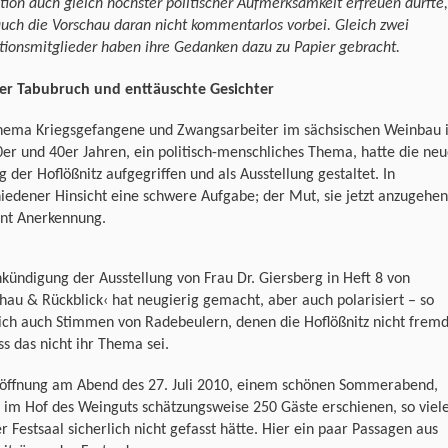
tion auch gleich höchster politischer Aufmerksamkeit erfreuen durfte,
uch die Vorschau daran nicht kommentarlos vorbei. Gleich zwei
ionsmitglieder haben ihre Gedanken dazu zu Papier gebracht.
er Tabubruch und enttäuschte Gesichter
hema Kriegsgefangene und Zwangsarbeiter im sächsischen Weinbau 
er und 40er Jahren, ein politisch-menschliches Thema, hatte die ne
g der Hoflößnitz aufgegriffen und als Ausstellung gestaltet. In
iedener Hinsicht eine schwere Aufgabe; der Mut, sie jetzt anzugehe
ent Anerkennung.
kündigung der Ausstellung von Frau Dr. Giersberg in Heft 8 von
hau & Rückblick‹ hat neugierig gemacht, aber auch polarisiert – so
ich auch Stimmen von Radebeulern, denen die Hoflößnitz nicht frem
ass das nicht ihr Thema sei.
röffnung am Abend des 27. Juli 2010, einem schönen Sommerabend,
im Hof des Weinguts schätzungsweise 250 Gäste erschienen, so viel
r Festsaal sicherlich nicht gefasst hätte. Hier ein paar Passagen aus