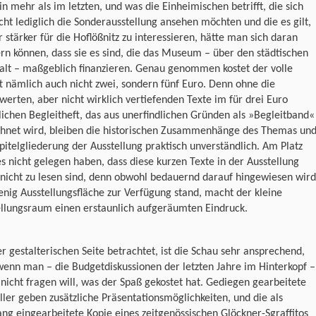
n mehr als im letzten, und was die Einheimischen betrifft, die sich
icht lediglich die Sonderausstellung ansehen möchten und die es gilt,
 stärker für die Hoflößnitz zu interessieren, hätte man sich daran
rn können, dass sie es sind, die das Museum – über den städtischen
alt – maßgeblich finanzieren. Genau genommen kostet der volle
tt nämlich auch nicht zwei, sondern fünf Euro. Denn ohne die
werten, aber nicht wirklich vertiefenden Texte im für drei Euro
lichen Begleitheft, das aus unerfindlichen Gründen als »Begleitband«
chnet wird, bleiben die historischen Zusammenhänge des Themas un
pitelgliederung der Ausstellung praktisch unverständlich. Am Platz
s nicht gelegen haben, dass diese kurzen Texte in der Ausstellung
 nicht zu lesen sind, denn obwohl bedauernd darauf hingewiesen wird
nig Ausstellungsfläche zur Verfügung stand, macht der kleine
ellungsraum einen erstaunlich aufgeräumten Eindruck.
r gestalterischen Seite betrachtet, ist die Schau sehr ansprechend,
enn man – die Budgetdiskussionen der letzten Jahre im Hinterkopf –
 nicht fragen will, was der Spaß gekostet hat. Gediegen gearbeitete
ller geben zusätzliche Präsentationsmöglichkeiten, und die als
ang eingearbeitete Kopie eines zeitgenössischen Glöckner-Sgraffitos