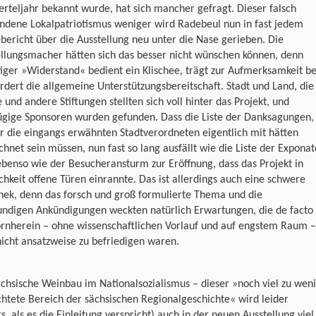
erteljahr bekannt wurde, hat sich mancher gefragt. Dieser falsch
ndene Lokalpatriotismus weniger wird Radebeul nun in fast jedem
bericht über die Ausstellung neu unter die Nase gerieben. Die
llungsmacher hätten sich das besser nicht wünschen können, denn
iger »Widerstand« bedient ein Klischee, trägt zur Aufmerksamkeit be
rdert die allgemeine Unterstützungsbereitschaft. Stadt und Land, die
 und andere Stiftungen stellten sich voll hinter das Projekt, und
ügige Sponsoren wurden gefunden. Dass die Liste der Danksagungen,
r die eingangs erwähnten Stadtverordneten eigentlich mit hätten
chnet sein müssen, nun fast so lang ausfällt wie die Liste der Exponat
ebenso wie der Besucheransturm zur Eröffnung, dass das Projekt in
chkeit offene Türen einrannte. Das ist allerdings auch eine schwere
hek, denn das forsch und groß formulierte Thema und die
undigen Ankündigungen weckten natürlich Erwartungen, die de facto
ornherein – ohne wissenschaftlichen Vorlauf und auf engstem Raum –
icht ansatzweise zu befriedigen waren.
chsische Weinbau im Nationalsozialismus – dieser »noch viel zu wen
htete Bereich der sächsischen Regionalgeschichte« wird leider
s, als es die Einleitung verspricht) auch in der neuen Ausstellung viel