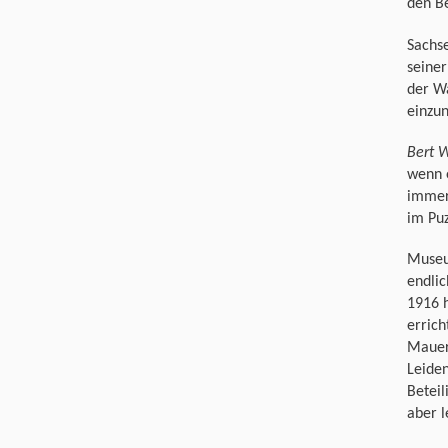
den Be
Sachs
seiner
der Wa
einzu
Bert 
wenn e
immer 
im Puz
Museu
endlic
1916 
erric
Mauer
Leiden
Beteil
aber l