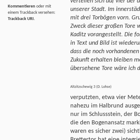
verteilen sich auf vier de
Kommentieren
oder mit
unserer Stadt. Im innerstäd
einem Trackback versehen:
mit drei Torbögen vorn. Gru
Trackback URI
.
Zweck dieser großen Tore w
Kaditz vorangestellt. Die 
in Text und Bild ist wied
dass die noch vorhandenen 
Zukunft erhalten bleiben m
übersehene Tore wäre ich d
Altzitzschewig 3 (D. Lohse)
verputzten, etwa vier Met
nahezu im Halbrund ausgeb
nur im Schlussstein, der B
die den Bogenansatz markie
waren es sicher zwei) sicht
Brettertor hat eine integri