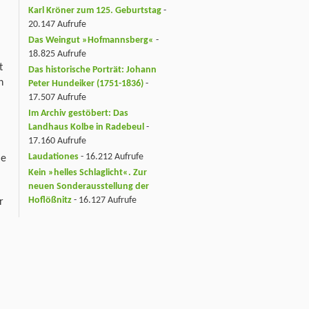
Karl Kröner zum 125. Geburtstag
-
20.147 Aufrufe
Das Weingut »Hofmannsberg«
-
18.825 Aufrufe
t
Das historische Porträt: Johann
n
Peter Hundeiker (1751-1836)
-
17.507 Aufrufe
Im Archiv gestöbert: Das
Landhaus Kolbe in Radebeul
-
17.160 Aufrufe
Laudationes
- 16.212 Aufrufe
ie
Kein »helles Schlaglicht«. Zur
neuen Sonderausstellung der
Hoflößnitz
- 16.127 Aufrufe
r