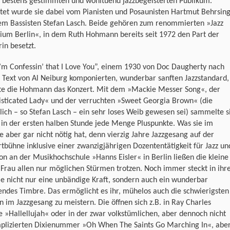
 bestens gestimmten und wohltuend jazzbegeisterten Publikum.
tet wurde sie dabei vom Pianisten und Posaunisten Hartmut Behrsin
em Bassisten Stefan Lasch. Beide gehören zum renommierten »Jazz
ium Berlin«, in dem Ruth Hohmann bereits seit 1972 den Part der
in besetzt.
’m Confessin’ that I Love You”, einem 1930 von Doc Daugherty nach
 Text von Al Neiburg komponierten, wunderbar sanften Jazzstandard,
ete die Hohmann das Konzert. Mit dem »Mackie Messer Song«, der
isticated Lady« und der verruchten »Sweet Georgia Brown« (die
lich – so Stefan Lasch – ein sehr loses Weib gewesen sei) sammelte s
 in der ersten halben Stunde jede Menge Pluspunkte. Was sie im
 aber gar nicht nötig hat, denn vierzig Jahre Jazzgesang auf der
tbühne inklusive einer zwanzigjährigen Dozententätigkeit für Jazz un
n an der Musikhochschule »Hanns Eisler« in Berlin ließen die kleine
Frau allen nur möglichen Stürmen trotzen. Noch immer steckt in ihr
e nicht nur eine unbändige Kraft, sondern auch ein wunderbar
ndes Timbre. Das ermöglicht es ihr, mühelos auch die schwierigsten
n im Jazzgesang zu meistern. Die öffnen sich z.B. in Ray Charles
»Hallellujah« oder in der zwar volkstümlichen, aber dennoch nicht
plizierten Dixienummer »Oh When The Saints Go Marching In«, abe