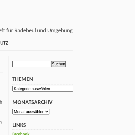
ft für Radebeul und Umgebung
HUTZ
Suchen
nach:
THEMEN
Themen
MONATSARCHIV
ch
Monatsarchiv
m
LINKS
Facebook