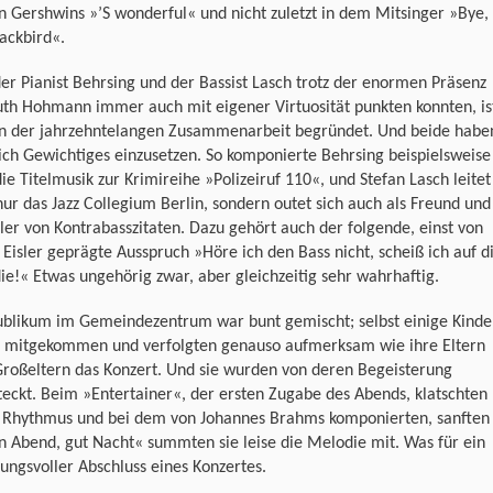
n Gershwins »’S wonderful« und nicht zuletzt in dem Mitsinger »Bye,
ackbird«.
er Pianist Behrsing und der Bassist Lasch trotz der enormen Präsenz
uth Hohmann immer auch mit eigener Virtuosität punkten konnten, is
in der jahrzehntelangen Zusammenarbeit begründet. Und beide habe
ich Gewichtiges einzusetzen. So komponierte Behrsing beispielsweise
die Titelmusik zur Krimireihe »Polizeiruf 110«, und Stefan Lasch leitet
nur das Jazz Collegium Berlin, sondern outet sich auch als Freund und
r von Kontrabasszitaten. Dazu gehört auch der folgende, einst von
Eisler geprägte Ausspruch »Höre ich den Bass nicht, scheiß ich auf d
e!« Etwas ungehörig zwar, aber gleichzeitig sehr wahrhaftig.
ublikum im Gemeindezentrum war bunt gemischt; selbst einige Kinde
 mitgekommen und verfolgten genauso aufmerksam wie ihre Eltern
Großeltern das Konzert. Und sie wurden von deren Begeisterung
eckt. Beim »Entertainer«, der ersten Zugabe des Abends, klatschten
m Rhythmus und bei dem von Johannes Brahms komponierten, sanften
 Abend, gut Nacht« summten sie leise die Melodie mit. Was für ein
ngsvoller Abschluss eines Konzertes.