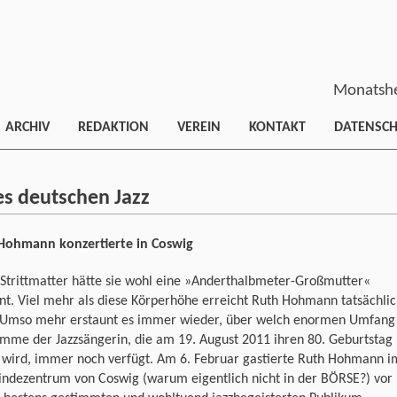
Monatshe
ARCHIV
REDAKTION
VEREIN
KONTAKT
DATENSC
es deutschen Jazz
Hohmann konzertierte in Coswig
 Strittmatter hätte sie wohl eine »Anderthalbmeter-Großmutter«
t. Viel mehr als diese Körperhöhe erreicht Ruth Hohmann tatsächli
. Umso mehr erstaunt es immer wieder, über welch enormen Umfang
imme der Jazzsängerin, die am 19. August 2011 ihren 80. Geburtstag
n wird, immer noch verfügt. Am 6. Februar gastierte Ruth Hohmann i
ndezentrum von Coswig (warum eigentlich nicht in der BÖRSE?) vor