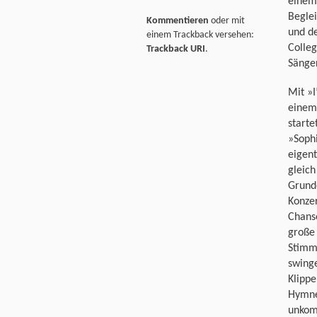
einem
Beglei
Kommentieren
oder mit
und d
einem Trackback versehen:
Colleg
Trackback URI
.
Sänger
Mit »I
einem
start
»Soph
eigent
gleich
Grunde
Konzer
Chanso
große 
Stimm
swinge
Klippe
Hymne 
unkom