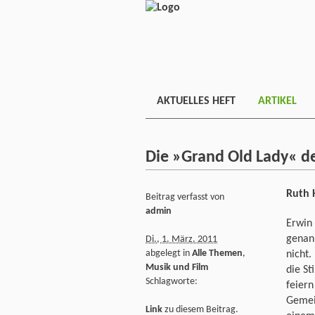
AKTUELLES HEFT
ARTIKEL
Die »Grand Old Lady« d
Ruth 
Beitrag verfasst von
admin
Erwin
genann
Di., 1. März. 2011
abgelegt in
Alle Themen
,
nicht
Musik und Film
die St
Schlagworte:
feier
Gemei
Link
zu diesem Beitrag.