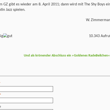
m GZ gibt es wieder am 8. April 2011; dann wird mit The Shy Boys ei
atin Jazz spielen.
W. Zimmerma
10.343 Aufru
Und als krönender Abschluss ein »Goldenes RadeBeilchen
*
*
e