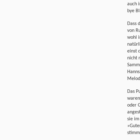
auch i
bye Bl
Dass d
von R
wohl 
natürl
einst 
nicht 
Sammle
Hanns 
Melodi
Das P
waren
oder 
angest
sie i
»Guten
stimmu