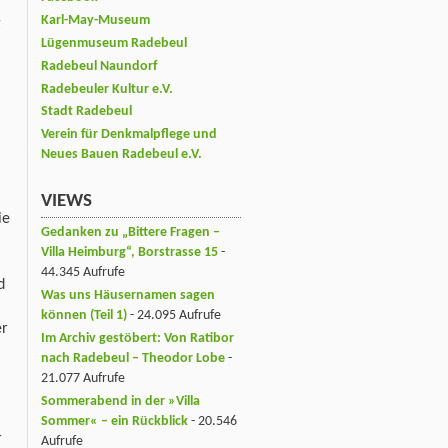
Karl-May-Museum
g
Lügenmuseum Radebeul
Radebeul Naundorf
Radebeuler Kultur e.V.
Stadt Radebeul
Verein für Denkmalpflege und
Neues Bauen Radebeul e.V.
VIEWS
ie
Gedanken zu „Bittere Fragen –
Villa Heimburg“, Borstrasse 15
-
44.345 Aufrufe
d
Was uns Häusernamen sagen
können (Teil 1)
- 24.095 Aufrufe
er
Im Archiv gestöbert: Von Ratibor
nach Radebeul – Theodor Lobe
-
21.077 Aufrufe
Sommerabend in der »Villa
Sommer« – ein Rückblick
- 20.546
r
Aufrufe