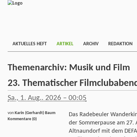
AKTUELLES HEFT
ARTIKEL
ARCHIV
REDAKTION
Themenarchiv:
Musik und Film
23. Thematischer Filmclubaben
Sa., 1. Aug.. 2026 – 00:05
von
Karin (Gerhardt) Baum
Das Radebeuler Wanderkino
Kommentare (0)
der Sommerpause am 27. A
Altnaundorf mit dem DEFA-