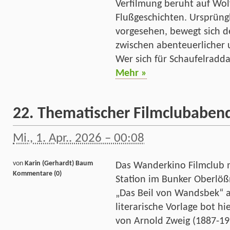
Verfilmung beruht auf Wol
Flußgeschichten. Ursprüng
vorgesehen, bewegt sich de
zwischen abenteuerlicher 
Wer sich für Schaufelradda
Mehr »
22. Thematischer Filmclubaben
Mi., 1. Apr.. 2026 – 00:08
von
Karin (Gerhardt) Baum
Das Wanderkino Filmclub 
Kommentare (0)
Station im Bunker Oberlößn
„Das Beil von Wandsbek“ a
literarische Vorlage bot h
von Arnold Zweig (1887-19