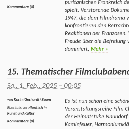
puritanischen Frankreich d
Kommentare (0)
spielt. Verstörende Doku
1947, die dem Filmdrama v
konfrontieren den Betracht
Reaktionen der Franzosen.
Freude über die Befreiung
dominiert,
Mehr »
15. Thematischer Filmclubaben
Sa., 1. Feb.. 2025 – 00:05
von
Karin (Gerhardt) Baum
Es ist nun schon eine schön
Ebenfalls veröffentlich in
Veranstaltungsreihe Film C
Kunst und Kultur
der Heimatstube Naundorf 
Kommentare (0)
Kaminfeuer, Harmoniumklän