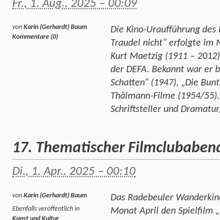
Fr., 1. Aug.. 2025 – 00:09
von
Karin (Gerhardt) Baum
Die Kino-Uraufführung des
Kommentare (0)
Traudel nicht“ erfolgte im
Kurt Maetzig (1911 – 2012
der DEFA. Bekannt war er b
Schatten“ (1947), „Die Bunt
Thälmann-Filme (1954/55).
Schriftsteller und Dramatu
17. Thematischer Filmclubaben
Di., 1. Apr.. 2025 – 00:10
von
Karin (Gerhardt) Baum
Das Radebeuler Wanderkino
Ebenfalls veröffentlich in
Monat April den Spielfilm 
Kunst und Kultur