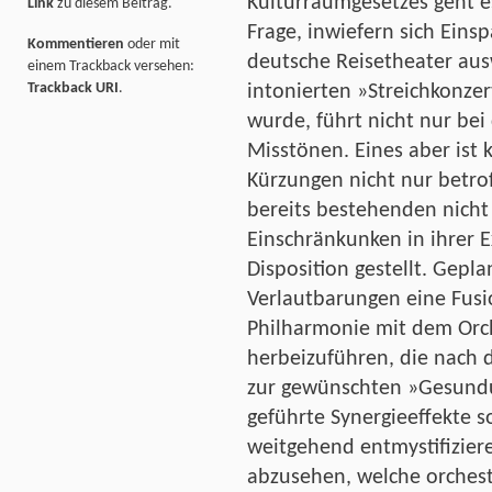
Kulturraumgesetzes geht es
Link
zu diesem Beitrag.
Frage, inwiefern sich Eins
Kommentieren
oder mit
deutsche Reisetheater au
einem Trackback versehen:
Trackback URI
.
intonierten »Streichkonze
wurde, führt nicht nur be
Misstönen. Eines aber ist 
Kürzungen nicht nur betro
bereits bestehenden nich
Einschränkunken in ihrer E
Disposition gestellt. Gepla
Verlautbarungen eine Fus
Philharmonie mit dem Orc
herbeizuführen, die nach 
zur gewünschten »Gesundun
geführte Synergieeffekte
weitgehend entmystifizieren
abzusehen, welche orchest