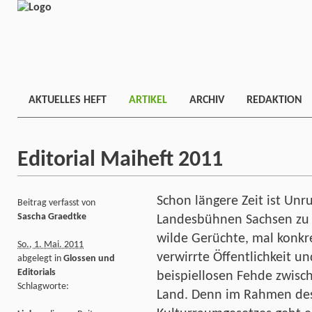
AKTUELLES HEFT
ARTIKEL
ARCHIV
REDAKTION
Editorial Maiheft 2011
Schon längere Zeit ist Unr
Beitrag verfasst von
Sascha Graedtke
Landesbühnen Sachsen zu
wilde Gerüchte, mal konkr
So., 1. Mai. 2011
verwirrte Öffentlichkeit u
abgelegt in
Glossen und
Editorials
beispiellosen Fehde zwisc
Schlagworte:
Land. Denn im Rahmen de