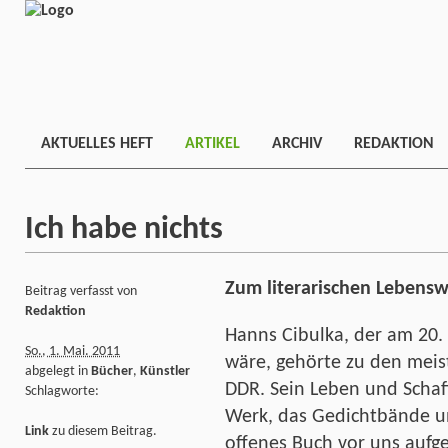
AKTUELLES HEFT
ARTIKEL
ARCHIV
REDAKTION
Ich habe nichts
Zum literarischen Lebens
Beitrag verfasst von
Redaktion
Hanns Cibulka, der am 20
So., 1. Mai. 2011
wäre, gehörte zu den meist
abgelegt in
Bücher
,
Künstler
DDR. Sein Leben und Schaff
Schlagworte:
Werk, das Gedichtbände un
Link
zu diesem Beitrag.
offenes Buch vor uns aufg