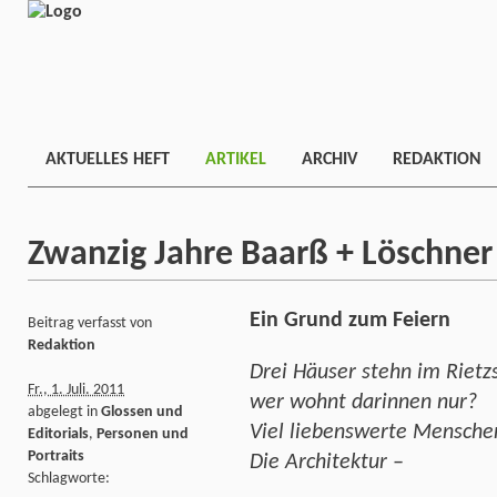
AKTUELLES HEFT
ARTIKEL
ARCHIV
REDAKTION
Zwanzig Jahre Baarß + Löschne
Ein Grund zum Feiern
Beitrag verfasst von
Redaktion
Drei Häuser stehn im Rietz
Fr., 1. Juli. 2011
wer wohnt darinnen nur?
abgelegt in
Glossen und
Viel liebenswerte Mensche
Editorials
,
Personen und
Portraits
Die Architektur –
Schlagworte: