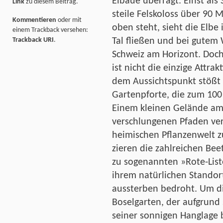
Elbaue überragt. Einst als
Link
zu diesem Beitrag.
steile Felskoloss über 90 
Kommentieren
oder mit
oben steht, sieht die Elbe
einem Trackback versehen:
Tal fließen und bei gutem 
Trackback URI
.
Schweiz am Horizont. Doch
ist nicht die einzige Attr
dem Aussichtspunkt stößt 
Gartenpforte, die zum 100 
Einem kleinen Gelände am
verschlungenen Pfaden ver
heimischen Pflanzenwelt z
zieren die zahlreichen Bee
zu sogenannten »Rote-List
ihrem natürlichen Standor
aussterben bedroht. Um d
Boselgarten, der aufgrund
seiner sonnigen Hanglage 