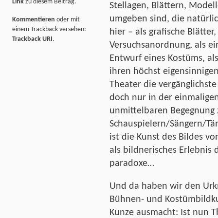
Link
zu diesem Beitrag.
Stellagen, Blättern, Model
umgeben sind, die natürli
Kommentieren
oder mit
einem Trackback versehen:
hier – als grafische Blätter
Trackback URI
.
Versuchsanordnung, als ein
Entwurf eines Kostüms, al
ihren höchst eigensinnige
Theater die vergänglichste 
doch nur in der einmalige
unmittelbaren Begegnung 
Schauspielern/Sängern/Tän
ist die Kunst des Bildes vo
als bildnerisches Erlebnis 
paradoxe…
Und da haben wir den Urkn
Bühnen- und Kostümbildku
Kunze ausmacht: Ist nun T