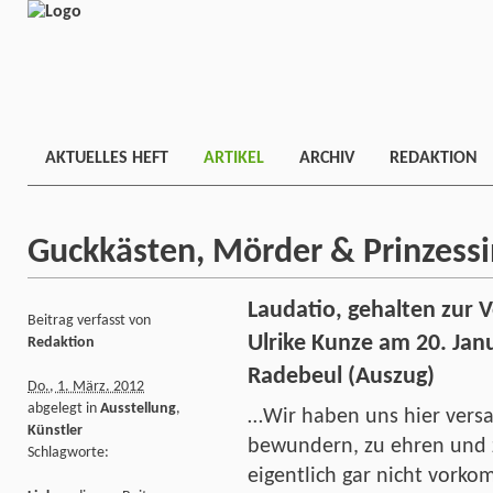
AKTUELLES HEFT
ARTIKEL
ARCHIV
REDAKTION
Guckkästen, Mörder & Prinzess
Laudatio, gehalten zur 
Beitrag verfasst von
Ulrike Kunze am 20. Janu
Redaktion
Radebeul (Auszug)
Do., 1. März. 2012
abgelegt in
Ausstellung
,
…Wir haben uns hier versa
Künstler
bewundern, zu ehren und 
Schlagworte:
eigentlich gar nicht vork