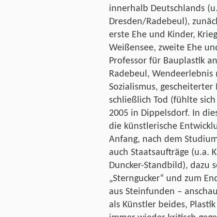
innerhalb Deutschlands (u.
Dresden/Radebeul), zunäch
erste Ehe und Kinder, Krie
Weißensee, zweite Ehe und
Professor für Bauplastik a
Radebeul, Wendeerlebnis 
Sozialismus, gescheiterter
schließlich Tod (fühlte si
2005 in Dippelsdorf. In di
die künstlerische Entwickl
Anfang, nach dem Studium
auch Staatsaufträge (u.a.
Duncker-Standbild), dazu s
„Sterngucker“ und zum End
aus Steinfunden – anschaul
als Künstler beides, Plast