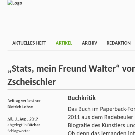
AKTUELLES HEFT
ARTIKEL
ARCHIV
REDAKTION
„Stats, mein Freund Walter“ vo
Zscheischler
Buchkritik
Beitrag verfasst von
Dietrich Lohse
Das Buch im Paperback-Fo
2011 aus dem Radebeuler No
Mi., 1. Aug.. 2012
Biografie des Künstlers 
abgelegt in
Bücher
Schlagworte:
Ob denn das jemanden inte