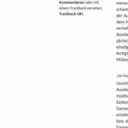
Kommentieren
oder mit
mensch
einem Trackback versehen:
schamh
Trackback URI
.
der Au
dem M
verlei
Ausste
sächsi
einst
fertig
Mütze
„Von Ko
Unmit
Ausste
modis
Zeiten
Damen
erleb
bzw. d
Damenf