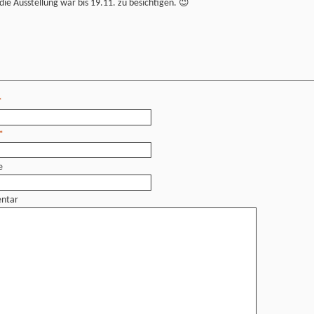
ie Ausstellung war bis 19.11. zu besichtigen. 😉
*
*
e
ntar