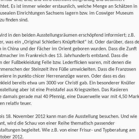
htet. Es ist immer wieder erstaunlich, welche Menge an Schätzen in
usealen Einrichtungen Sachsens lagern bzw. im Coswiger Museum
 zu finden sind.
rd in den beiden Ausstellungsräumen erschöpfend informiert; z.B.
r, was ein „Original Schießers Knüpftrikot“ ist. Oder darüber, dass d
 in China und der Fächer im Orient geboren wurden. Dass die Zunft
tmacher im Frankreich des 13. Jahrhunderts entstand. Dass die
 der Fußbekleidung Felle bzw. Lederflicken waren, mit denen die
nmenschen der Steinzeit ihre Füße umwickelten. Dass die Franzosen
oniere in punkto chicer Herrenanzüge waren. Oder dass es das
kleid bereits etwa um 3000 vor Christi gab. Ein besonderer Knüller
sstellung aber ist eine Preistafel aus Kriegszeiten. Das Rasieren
te damals gerade mal 40 Pfennig, eine Dauerwelle war mit 4,50 Mar
n relativ teuer.
bis 18. November 2012 kann man die Ausstellung besuchen. Und wie
nt, wird die Schau von einer Reihe thematisch passender
taltungen begleitet. Wie z.B. von einer Frisur- und Typberatung am
ktober 2012.