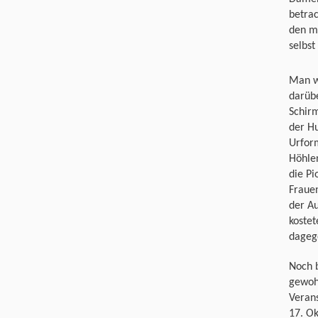
betrac
den m
selbst
Man wi
darübe
Schirm
der Hu
Urform
Höhle
die Pi
Frauen
der Au
koste
dagege
Noch 
gewoh
Verans
17. O