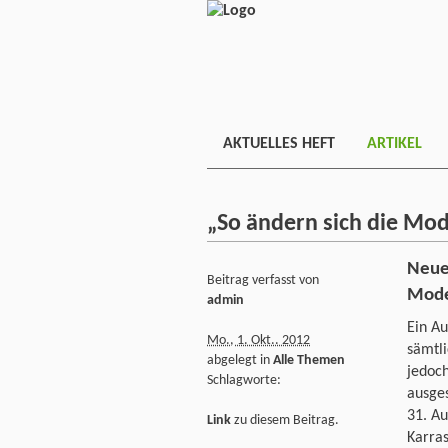
AKTUELLES HEFT
ARTIKEL
„So ändern sich die Mo
Neue
Beitrag verfasst von
Mode
admin
Ein Au
Mo., 1. Okt.. 2012
sämtli
abgelegt in
Alle Themen
jedoc
Schlagworte:
ausges
31. A
Link
zu diesem Beitrag.
Karra