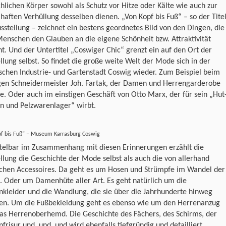
lichen Körper sowohl als Schutz vor Hitze oder Kälte wie auch zur
aften Verhüllung desselben dienen. „Von Kopf bis Fuß“ – so der Tite
sstellung – zeichnet ein bestens geordnetes Bild von den Dingen, die
enschen den Glauben an die eigene Schönheit bzw. Attraktivität
ht. Und der Untertitel „Coswiger Chic“ grenzt ein auf den Ort der
llung selbst. So findet die große weite Welt der Mode sich in der
schen Industrie- und Gartenstadt Coswig wieder. Zum Beispiel beim
igen Schneidermeister Joh. Fartak, der Damen und Herrengarderobe
te. Oder auch im einstigen Geschäft von Otto Marx, der für sein „Hut
n und Pelzwarenlager“ wirbt.
pf bis Fuß“ – Museum Karrasburg Coswig
telbar im Zusammenhang mit diesen Erinnerungen erzählt die
llung die Geschichte der Mode selbst als auch die von allerhand
chen Accessoires. Da geht es um Hosen und Strümpfe im Wandel der
. Oder um Damenhüte aller Art. Es geht natürlich um die
kleider und die Wandlung, die sie über die Jahrhunderte hinweg
ten. Um die Fußbekleidung geht es ebenso wie um den Herrenanzug
as Herrenoberhemd. Die Geschichte des Fächers, des Schirms, der
risur und, und, und wird ebenfalls tiefgründig und detailliert