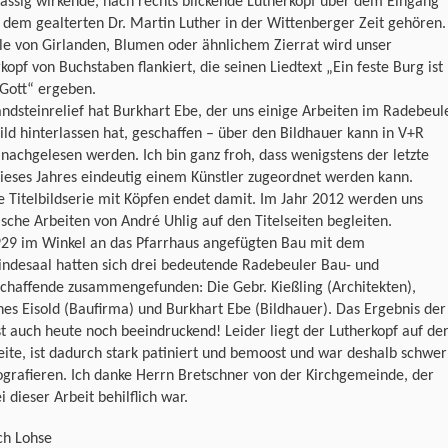
assig wirkende, nach rechts blickende Lutherkopf über dem Eingang
 dem gealterten Dr. Martin Luther in der Wittenberger Zeit gehören.
le von Girlanden, Blumen oder ähnlichem Zierrat wird unser
kopf von Buchstaben flankiert, die seinen Liedtext „Ein feste Burg ist
 Gott“ ergeben.
ndsteinrelief hat Burkhart Ebe, der uns einige Arbeiten im Radebeul
ild hinterlassen hat, geschaffen – über den Bildhauer kann in V+R
nachgelesen werden. Ich bin ganz froh, dass wenigstens der letzte
ieses Jahres eindeutig einem Künstler zugeordnet werden kann.
 Titelbildserie mit Köpfen endet damit. Im Jahr 2012 werden uns
sche Arbeiten von André Uhlig auf den Titelseiten begleiten.
29 im Winkel an das Pfarrhaus angefügten Bau mit dem
ndesaal hatten sich drei bedeutende Radebeuler Bau- und
chaffende zusammengefunden: Die Gebr. Kießling (Architekten),
es Eisold (Baufirma) und Burkhart Ebe (Bildhauer). Das Ergebnis der
st auch heute noch beeindruckend! Leider liegt der Lutherkopf auf de
ite, ist dadurch stark patiniert und bemoost und war deshalb schwer
ografieren. Ich danke Herrn Bretschner von der Kirchgemeinde, der
i dieser Arbeit behilflich war.
ch Lohse