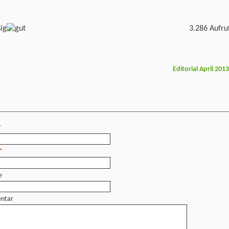
3.286 Aufru
Editorial April 201
*
*
e
ntar