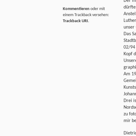
Der m
dürfte
Kommentieren
oder mit
Anstel
einem Trackback versehen:
Luther
Trackback URI
.
unser
Das Sa
Stadtb
02/94 
Kopf d
Unsere
graphi
Am 19
Gemei
Kunsts
Johann
Drei i
Nordse
zu fot
mir be
Dietri