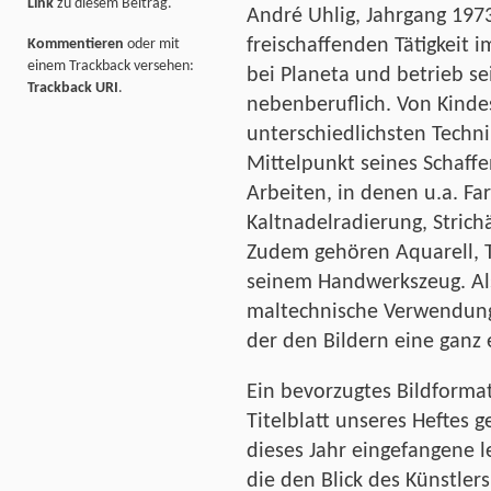
Link
zu diesem Beitrag.
André Uhlig, Jahrgang 1973
freischaffenden Tätigkeit i
Kommentieren
oder mit
einem Trackback versehen:
bei Planeta und betrieb se
Trackback URI
.
nebenberuflich. Von Kinde
unterschiedlichsten Techn
Mittelpunkt seines Schaff
Arbeiten, in denen u.a. Fa
Kaltnadelradierung, Stri
Zudem gehören Aquarell, T
seinem Handwerkszeug. Als 
maltechnische Verwendung
der den Bildern eine ganz 
Ein bevorzugtes Bildformat
Titelblatt unseres Heftes 
dieses Jahr eingefangene l
die den Blick des Künstler