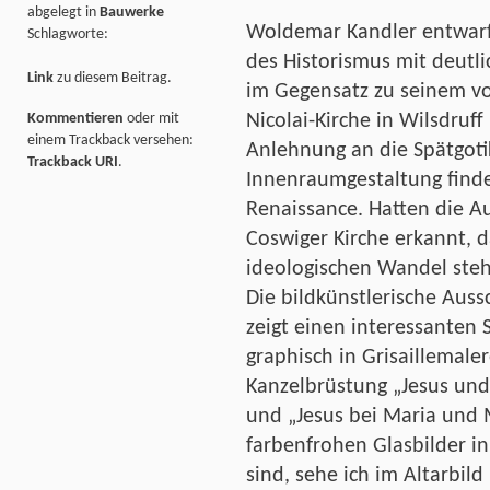
abgelegt in
Bauwerke
Woldemar Kandler entwarf 
Schlagworte:
des Historismus mit deutl
Link
zu diesem Beitrag.
im Gegensatz zu seinem vo
Nicolai-Kirche in Wilsdruff
Kommentieren
oder mit
einem Trackback versehen:
Anlehnung an die Spätgotik
Trackback URI
.
Innenraumgestaltung finde
Renaissance. Hatten die A
Coswiger Kirche erkannt, d
ideologischen Wandel steh
Die bildkünstlerische Aus
zeigt einen interessanten 
graphisch in Grisaillemaler
Kanzelbrüstung „Jesus und
und „Jesus bei Maria und 
farbenfrohen Glasbilder i
sind, sehe ich im Altarbild