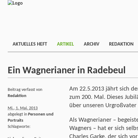
AKTUELLES HEFT
ARTIKEL
ARCHIV
REDAKTION
Ein Wagnerianer in Radebeul
Am 22.5.2013 jährt sich d
Beitrag verfasst von
Redaktion
zum 200. Mal. Dieses Jub
über unseren Urgroßvater 
Mi., 1. Mai. 2013
abgelegt in
Personen und
Als Wagnerianer – begeist
Portraits
Schlagworte:
Wagners – hat er sich sel
Charles Garke, der sich vor