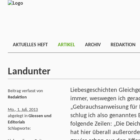
AKTUELLES HEFT
ARTIKEL
ARCHIV
REDAKTION
Landunter
Liebesgeschichten Gleichge
Beitrag verfasst von
Redaktion
immer, weswegen ich gera
„Gebrauchsanweisung für It
Mo., 1. Juli. 2013
schlug ich also genanntes B
abgelegt in
Glossen und
Editorials
folgende Zeilen: „Die Dei
Schlagworte:
hat hier überall außerord