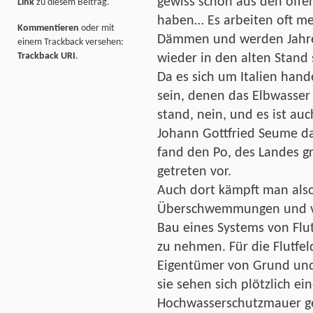
gewiss schon aus den öffen
Link
zu diesem Beitrag.
haben… Es arbeiten oft m
Kommentieren
oder mit
Dämmen und werden Jahre 
einem Trackback versehen:
Trackback URI
.
wieder in den alten Stand 
Da es sich um Italien hand
sein, denen das Elbwasser
stand, nein, und es ist auc
Johann Gottfried Seume da
fand den Po, des Landes gr
getreten vor.
Auch dort kämpft man als
Überschwemmungen und ve
Bau eines Systems von Flut
zu nehmen. Für die Flutf
Eigentümer von Grund und
sie sehen sich plötzlich ei
Hochwasserschutzmauer g