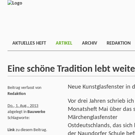
AKTUELLES HEFT
ARTIKEL
ARCHIV
REDAKTION
Eine schöne Tradition lebt weite
Neue Kunstglasfenster in 
Beitrag verfasst von
Redaktion
Vor drei Jahren schrieb ich
Do., 1. Aug.. 2013
Monatsheft Mai über das 
abgelegt in
Bauwerke
Märchenglasfenster
Schlagworte:
Ostdeutschlands, das sich
Link
zu diesem Beitrag.
der Naundorfer Schule bef